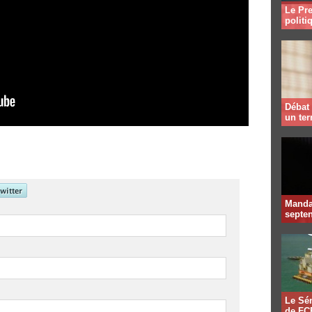
Le Pre
politi
Débat 
un te
Mandat
septen
Le Sén
de FCF