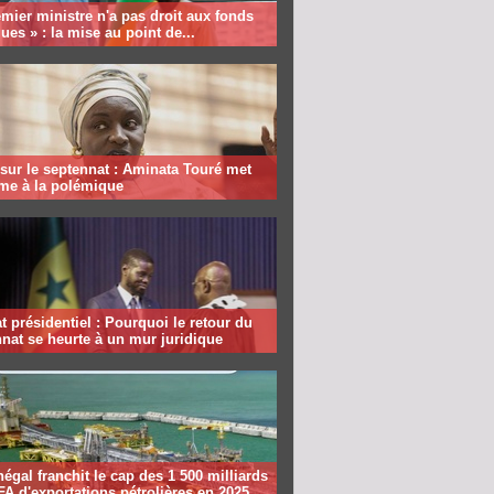
mier ministre n'a pas droit aux fonds
ques » : la mise au point de...
sur le septennat : Aminata Touré met
rme à la polémique
 présidentiel : Pourquoi le retour du
nat se heurte à un mur juridique
égal franchit le cap des 1 500 milliards
A d'exportations pétrolières en 2025