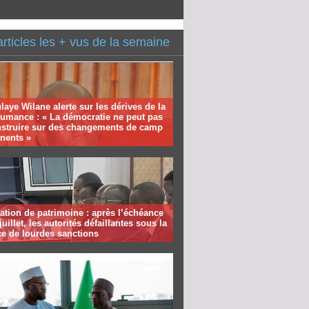
articles les + vus de la semaine
aye Wilane alerte sur les dérives de la
humance : « La démocratie ne peut pas
nstruire sur des changements de camp
nents »
ation de patrimoine : après l’échéance
juillet, les autorités défaillantes sous la
e de lourdes sanctions