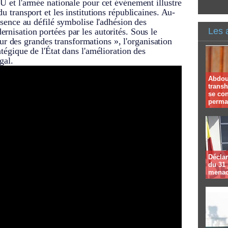
TU et l'armée nationale pour cet événement illustre
du transport et les institutions républicaines. Au-
résence au défilé symbolise l'adhésion des
Les 
rnisation portées par les autorités. Sous le
 des grandes transformations », l'organisation
atégique de l'État dans l'amélioration des
gal.
Abdoul
trans
se co
perma
Déclar
du 31 
menac