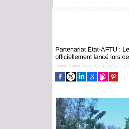
Partenariat État-AFTU : 
officiellement lancé lors d
Rédigé le Jeudi 16 Avril 2026 à 15:27 | Lu 225 f