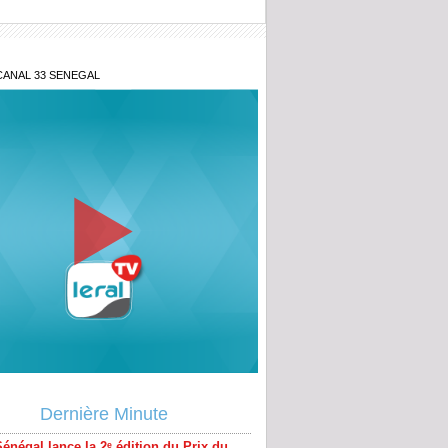
CANAL 33 SENEGAL
énégal lance la 2ᵉ édition du Prix du
nt pour l'innovation militaire
Dernière Minute
cins qualifiés de « travailleurs
niers » : La vive réaction du SAMES