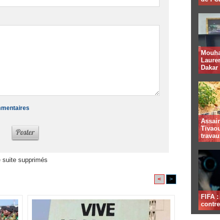
Mouha
Lauren
Dakar
ommentaires
Assai
Tivaou
travau
 suite supprimés
<
>
FIFA 
contre