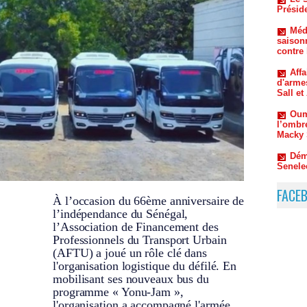
contre
Aff
d'arme
Sall e
Oum
l’ombr
Macky 
Dém
Senele
Kiir
commen
FACE
À l’occasion du 66ème anniversaire de
l’indépendance du Sénégal,
l’Association de Financement des
Professionnels du Transport Urbain
(AFTU) a joué un rôle clé dans
l'organisation logistique du défilé. En
mobilisant ses nouveaux bus du
programme « Yonu-Jam »,
l'organisation a accompagné l'armée