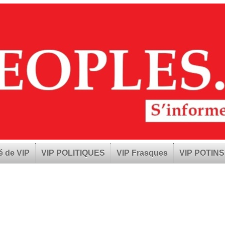
é de VIP
VIP POLITIQUES
VIP Frasques
VIP POTINS