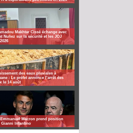
madou Makhtar Cissé échange avec
t Nuñez sur la sécurité et les JOJ
 2026
nissement des eaux pluviales à
ane : Le préfet annonce l’arrêt des
x le 14 août
: Emmanuel Macron prend position
 Gianni Infantino