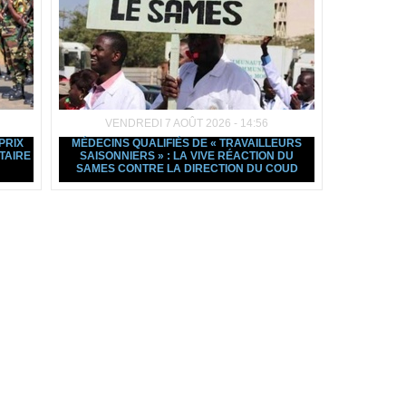
VENDREDI 7 AOÛT 2026 - 14:56
PRIX
MÉDECINS QUALIFIÉS DE « TRAVAILLEURS
TAIRE
SAISONNIERS » : LA VIVE RÉACTION DU
SAMES CONTRE LA DIRECTION DU COUD