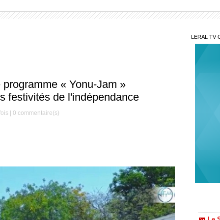
LERAL TV 
Le programme « Yonu-Jam »
es festivités de l'indépendance
ois |
0
commentaire(s)
Le S
Préside
Méde
saison