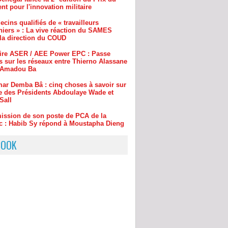
 la direction du COUD
aire ASER / AEE Power EPC : Passe
s sur les réseaux entre Thierno Alassane
t Amadou Ba
ar Demba Bâ : cinq choses à savoir sur
e des Présidents Abdoulaye Wade et
Sall
ission de son poste de PCA de la
c : Habib Sy répond à Moustapha Dieng
aay-Les Patriotes républicains :
t Diomaye Faye a recruté Bara Gaye
BOOK