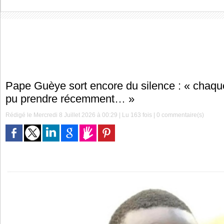
Pape Guèye sort encore du silence : « chaque
pu prendre récemment… »
Rédigé le Mercredi 8 Juillet 2026 à 00:29 | Lu 163 fois |
0
commentaire(s)