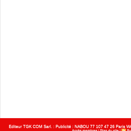
Editeur TGK COM Sarl. : Publicité : NABOU 77 107 47 26 Paris
Accès membres
|
Plan du site
|
Sy