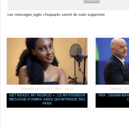
Les messages jugés choquants seront de suite supprimés
Dans la même rubrique :
DIMANCHE 9 AOÛT 2026 - 13:32
DIMANCHE 9
GET READY, MY PEOPLE! » : LE MYSTÉRIEUX
FIFA : GIANNI IN
MESSAGE D’AMIRA ABED QUI INTRIGUE SES
C
FANS