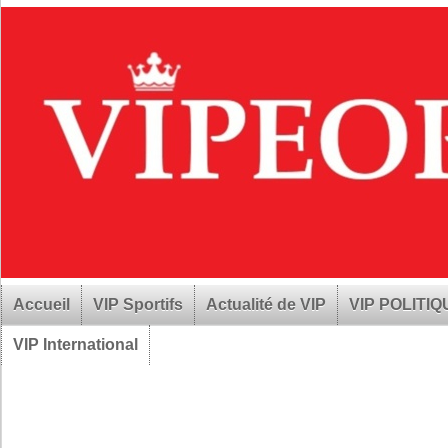
Accueil
VIP Sportifs
Actualité de VIP
VIP POLITI
VIP International