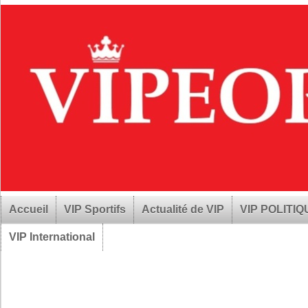
Accueil
VIP Sportifs
Actualité de VIP
VIP POLITI
VIP International