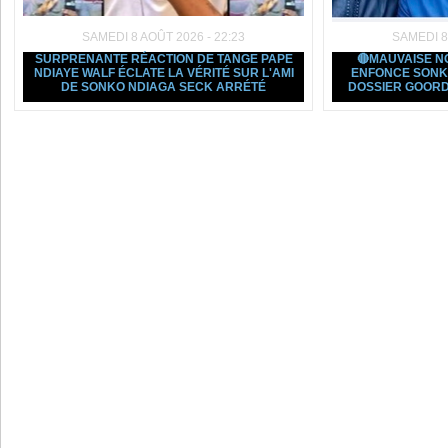
SAMEDI 8 AOÛT 2026 - 22:23
SAMEDI 8
SURPRENANTE RÉACTION DE TANGE PAPE
🔴MAUVAISE N
NDIAYE WALF ÉCLATE LA VÉRITÉ SUR L'AMI
ENFONCE SONK
DE SONKO NDIAGA SECK ARRÉTÉ
DOSSIER GOORD