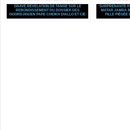
GRAVE RÉVÉLATION DE TANGE SUR LE
SURPRENANTE R
REBONDISSEMENT DU DOSSIER DES
MATAR JAMRA BR
GOORDJIGUEN PAPE CHEIKH DIALLO ET CIE
FILLE PIÉGÉ