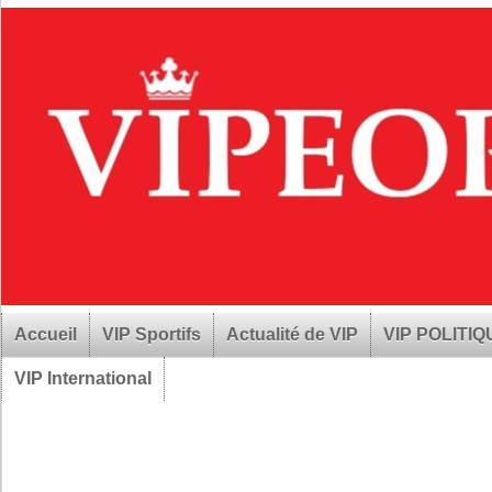
Accueil
VIP Sportifs
Actualité de VIP
VIP POLITI
VIP International