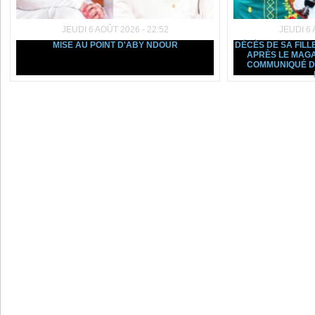
JEUDI 6 AOÛT 2026 - 22:52
JEUDI 6 
MISE AU POINT D'ABY NDOUR
DÉCÈS DE SA FILL
APRÈS LE MAGA
COMMUNIQUÉ D