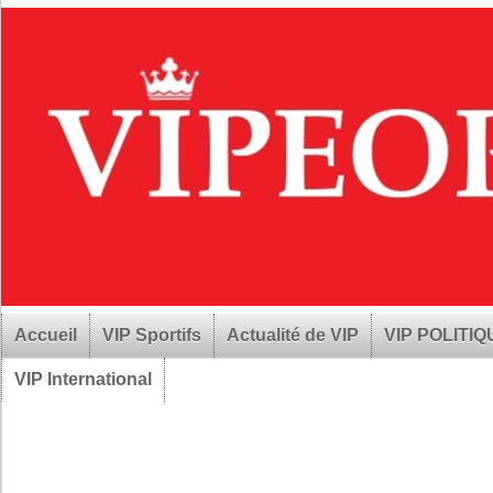
Accueil
VIP Sportifs
Actualité de VIP
VIP POLITI
VIP International