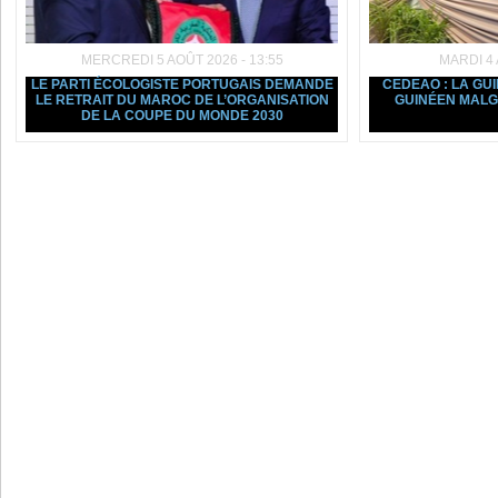
MERCREDI 5 AOÛT 2026 - 13:55
MARDI 4 
LE PARTI ÉCOLOGISTE PORTUGAIS DEMANDE
CEDEAO : LA GU
LE RETRAIT DU MAROC DE L’ORGANISATION
GUINÉEN MALGR
DE LA COUPE DU MONDE 2030