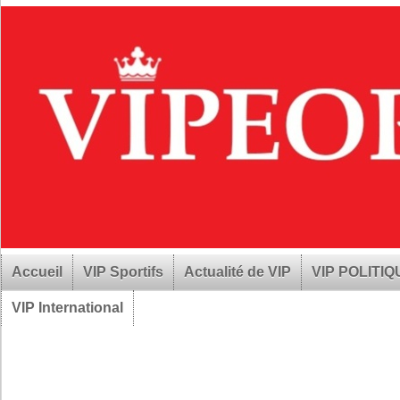
Accueil
VIP Sportifs
Actualité de VIP
VIP POLITI
VIP International