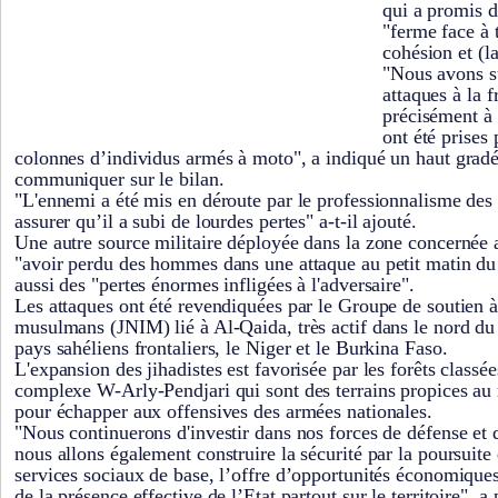
qui a promis d
"ferme face à 
cohésion et (la
"Nous avons s
attaques à la f
précisément à
ont été prises 
colonnes d’individus armés à moto", a indiqué un haut gradé
communiquer sur le bilan.
"L'ennemi a été mis en déroute par le professionnalisme de
assurer qu’il a subi de lourdes pertes" a-t-il ajouté.
Une autre source militaire déployée dans la zone concernée 
"avoir perdu des hommes dans une attaque au petit matin du
aussi des "pertes énormes infligées à l'adversaire".
Les attaques ont été revendiquées par le Groupe de soutien à 
musulmans (JNIM) lié à Al-Qaida, très actif dans le nord du
pays sahéliens frontaliers, le Niger et le Burkina Faso.
L'expansion des jihadistes est favorisée par les forêts classée
complexe W-Arly-Pendjari qui sont des terrains propices au 
pour échapper aux offensives des armées nationales.
"Nous continuerons d'investir dans nos forces de défense et d
nous allons également construire la sécurité par la poursuit
services sociaux de base, l’offre d’opportunités économiques
de la présence effective de l’Etat partout sur le territoire", a