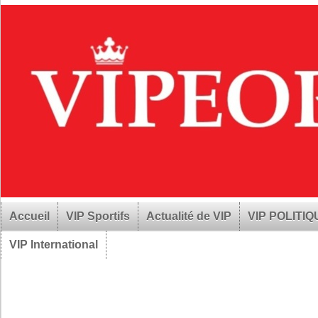
Accueil
VIP Sportifs
Actualité de VIP
VIP POLITI
VIP International