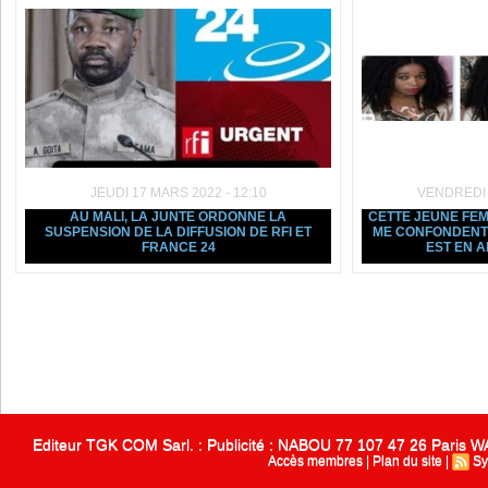
JEUDI 17 MARS 2022 - 12:10
VENDREDI 5
AU MALI, LA JUNTE ORDONNE LA
CETTE JEUNE FEM
SUSPENSION DE LA DIFFUSION DE RFI ET
ME CONFONDENT 
FRANCE 24
EST EN 
Editeur TGK COM Sarl. : Publicité : NABOU 77 107 47 26 Paris
Accès membres
|
Plan du site
|
Sy