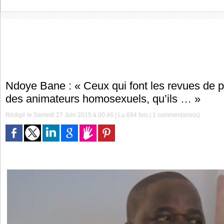
Ndoye Bane : « Ceux qui font les revues de p
des animateurs homosexuels, qu’ils … »
Rédigé le Samedi 27 Juin 2015 à 00:46 | Lu 694 fois |
1
commentaire(s)