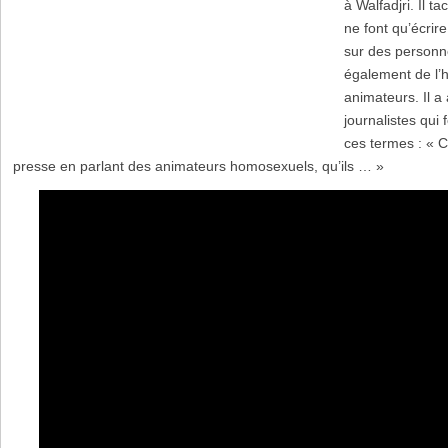
à Walfadjri. Il t
ne font qu’écri
sur des personnes
également de l’
animateurs. Il a 
journalistes qui
ces termes : « C
presse en parlant des animateurs homosexuels, qu’ils … »