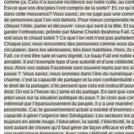
comme ça. Cela n’a aucune incidence sur notre culte, au contr
Est-ce que vos disciples l’ont compris de la sorte? Et, ce qu’on
dans cette mouvance? Vous savez, on ne juge pas une comm
de personnes que l’on voit dehors. Pour mieux comprendre le 
côtoyer l’élite, parler et découvrir ceux qui sont à la tête. Et s
garder l’orthodoxie, prônée par Mame Cheikh Ibrahima Fall. 
voit sous le chaud soleil ? Ce que l’on voit n’est pas parfaite
Chaque jour, vous rencontrez des personnes comme vous dan
circulation, dans les séminaires, très bien habillées. Hors, ils 
Fall, ce n’est être sale et sans dignité. Le baay Fall est noble e
aimable. Il est l’exemple type d’une autorité et d’une célébrité
tous. Alors vos statuts Facebook sont souvent repris par les 
passe ? Vous savez, nous sommes dans l’ère du numérique et 
charme, c’est la capacité de partager et la non confidentialité 
le droit de la partager, s’ils pensent que cela est instructif pour
droit. On est à l’heure du j’aime et du partage. En tant que co
jetez-vous sur la situation politique du pays ? Je crois que 
intéressé par l’épanouissement du peuple, il y a une manière à
pessimiste. Car, le gouvernement actuel a montré d’énormes
capacité à gérer l’urgence des Sénégalais. Les secteurs les p
toujours en alerte rouge, l’éducation, la santé, l’électricité, l
sont autant de choses qu’il faut gérer de façon efficace et effi
une quelconque émergence. Avec votre célébrité et votre pers