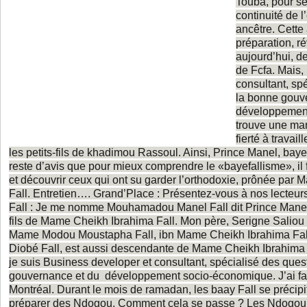
Touba, pour se
continuité de 
ancêtre. Cette
préparation, ré
aujourd’hui, d
de Fcfa. Mais,
consultant, sp
la bonne gouv
développemen
trouve une man
fierté à travail
les petits-fils de khadimou Rassoul. Ainsi, Prince Manel, baye 
reste d’avis que pour mieux comprendre le «bayefallisme», il fa
et découvrir ceux qui ont su garder l’orthodoxie, prônée par
Fall. Entretien…. Grand’Place : Présentez-vous à nos lect
Fall : Je me nomme Mouhamadou Manel Fall dit Prince Manel B
fils de Mame Cheikh Ibrahima Fall. Mon père, Serigne Saliou Fa
Mame Modou Moustapha Fall, ibn Mame Cheikh Ibrahima Fal
Diobé Fall, est aussi descendante de Mame Cheikh Ibrahima F
je suis Business developer et consultant, spécialisé des ques
gouvernance et du développement socio-économique. J’ai fai
Montréal. Durant le mois de ramadan, les baay Fall se précipi
préparer des Ndogou. Comment cela se passe ? Les Ndogou