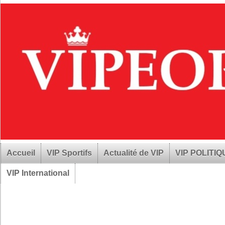
Accueil
VIP Sportifs
Actualité de VIP
VIP POLITI
VIP International