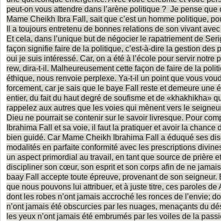
peut-on vous attendre dans l’arène politique ? Je pense que qu
Mame Cheikh Ibra Fall, sait que c’est un homme politique, pour
Il a toujours entretenu de bonnes relations de son vivant avec 
Et cela, dans l’unique but de négocier le rapatriement de Seri
façon signifie faire de la politique, c’est-à-dire la gestion des
oui je suis intéressé. Car, on a été à l’école pour servir notre
rew, dira-t-il. Malheureusement cette façon de faire de la poli
éthique, nous renvoie perplexe. Ya-t-il un point que vous vou
forcement, car je sais que le baye Fall reste et demeure une
entier, du fait du haut degré de soufisme et de «khakhikha» qu
rappelez aux autres que les voies qui mènent vers le seigneur
Dieu ne pourrait se contenir sur le savoir livresque. Pour 
Ibrahima Fall et sa voie, il faut la pratiquer et avoir la chance 
bien guidé. Car Mame Cheikh Ibrahima Fall a éduqué ses disc
modalités en parfaite conformité avec les prescriptions divine
un aspect primordial au travail, en tant que source de prière e
discipliner son cœur, son esprit et son corps afin de ne jamais
baay Fall accepte toute épreuve, provenant de son seigneur. Et
que nous pouvons lui attribuer, et à juste titre, ces paroles de 
dont les robes n’ont jamais accroché les ronces de l’envie; don
n’ont jamais été obscurcies par les nuages, menaçants du dés
les yeux n’ont jamais été embrumés par les voiles de la pass