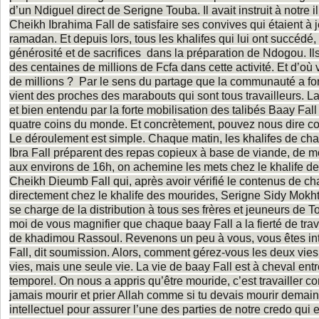
d’un Ndiguel direct de Serigne Touba. Il avait instruit à notre i
Cheikh Ibrahima Fall de satisfaire ses convives qui étaient à 
ramadan. Et depuis lors, tous les khalifes qui lui ont succédé, 
générosité et de sacrifices dans la préparation de Ndogou. Il
des centaines de millions de Fcfa dans cette activité. Et d’où
de millions ? Par le sens du partage que la communauté a fo
vient des proches des marabouts qui sont tous travailleurs. La
et bien entendu par la forte mobilisation des talibés Baay Fall
quatre coins du monde. Et concrètement, pouvez nous dire c
Le déroulement est simple. Chaque matin, les khalifes de ch
Ibra Fall préparent des repas copieux à base de viande, de m
aux environs de 16h, on achemine les mets chez le khalife de
Cheikh Dieumb Fall qui, après avoir vérifié le contenus de c
directement chez le khalife des mourides, Serigne Sidy Mokht
se charge de la distribution à tous ses frères et jeuneurs de
moi de vous magnifier que chaque baay Fall a la fierté de travai
de khadimou Rassoul. Revenons un peu à vous, vous êtes intel
Fall, dit soumission. Alors, comment gérez-vous les deux vie
vies, mais une seule vie. La vie de baay Fall est à cheval entre 
temporel. On nous a appris qu’être mouride, c’est travailler c
jamais mourir et prier Allah comme si tu devais mourir demain
intellectuel pour assurer l’une des parties de notre credo qui es