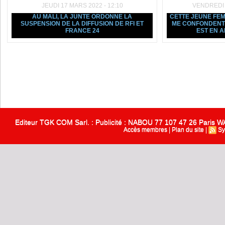
JEUDI 17 MARS 2022 - 12:10
VENDREDI 5
AU MALI, LA JUNTE ORDONNE LA
CETTE JEUNE FEM
SUSPENSION DE LA DIFFUSION DE RFI ET
ME CONFONDENT 
FRANCE 24
EST EN 
Editeur TGK COM Sarl. : Publicité : NABOU 77 107 47 26 Paris
Accès membres
|
Plan du site
|
Sy