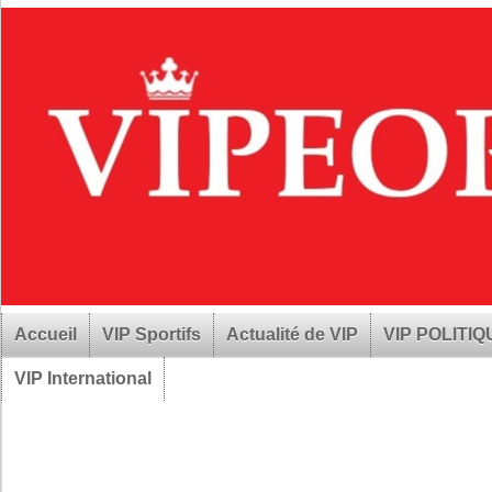
Accueil
VIP Sportifs
Actualité de VIP
VIP POLITI
VIP International