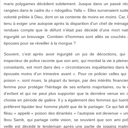
maris polygames décèdent subitement. Jusque dans un passé récen
rangées dans le cadre du « ndogallou Yalla ». Elles survenaient suit
volonté prêtée à Dieu, dont on se contente de moins en moins. Car, l
tenu à exiger une autopsie après la disparition d’un chef de ména
rendues compte que le défunt n’était pas décédé d’une mort natur
ingurgité un breuvage. Combien d’hommes sont allés se couchés a
épouses pour se réveiller à la morgue ?
Souvent, c’est après avoir ingurgité un jus de décoctions, qui
inspecteur de police raconte que son ami, qui mordait la vie à plein
consistants, est mort dans des « circonstances inquiétantes dans l
épousée moins d’un trimestre avant ». Pour ce policier celles qui 
poison », sont mues, la plupart du temps, par des intérêts financie
femme pour protéger l’héritage de ses enfants majoritaires, ou le c
d’enfant et qui ne peut plus supporter que la dernière venue en 
choisie en période de galère. Il y a également des femmes qui tuent,
préfèrent liquider leur homme plutôt que de le partager. Ce qui fait 
fléau » appelé « poison des diriankés » l’autopsie est devenue « un
Ibou Samb, qui partage cette vision, se souvient que son ami polyg
veille est décédé le lendemain après une partie de jogging mati