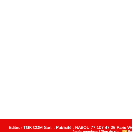
Editeur TGK COM Sarl. : Publicité : NABOU 77 107 47 26 Paris
Accès membres
|
Plan du site
|
Sy