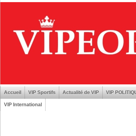
Accueil
VIP Sportifs
Actualité de VIP
VIP POLITI
VIP International