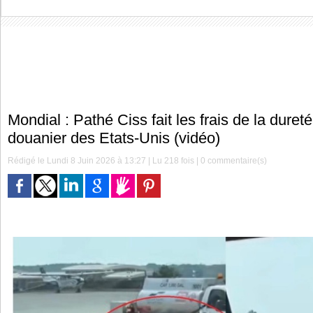
Mondial : Pathé Ciss fait les frais de la duret
douanier des Etats-Unis (vidéo)
Rédigé le Lundi 8 Juin 2026 à 13:27 | Lu 218 fois |
0
commentaire(s)