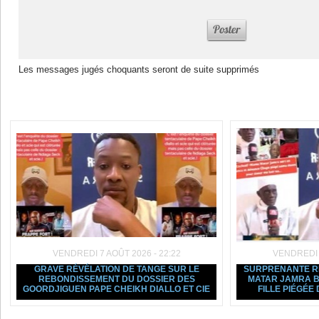
Les messages jugés choquants seront de suite supprimés
Dans la même rubrique :
VENDREDI 7 AOÛT 2026 - 22:22
VENDREDI 7
GRAVE RÉVÉLATION DE TANGE SUR LE
SURPRENANTE R
REBONDISSEMENT DU DOSSIER DES
MATAR JAMRA BR
GOORDJIGUEN PAPE CHEIKH DIALLO ET CIE
FILLE PIÉGÉ