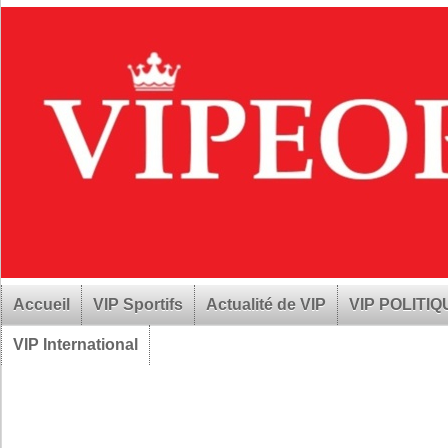
Accueil
VIP Sportifs
Actualité de VIP
VIP POLITI
VIP International