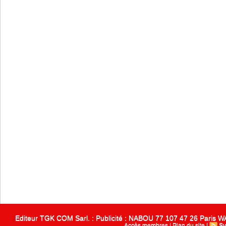
Editeur TGK COM Sarl. : Publicité : NABOU 77 107 47 26 Paris
Accès membres
|
Plan du site
|
Sy