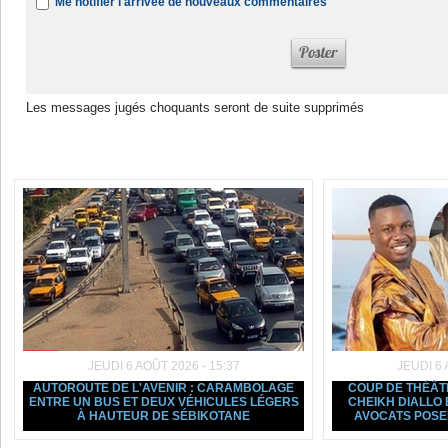
Me notifier l'arrivée de nouveaux commentaires
Les messages jugés choquants seront de suite supprimés
Dans la même rubrique :
JEUDI 6 AOÛT 2026 - 15:37
JEUDI 6 
AUTOROUTE DE L'AVENIR : CARAMBOLAGE
COUP DE THÉÂTR
ENTRE UN BUS ET DEUX VÉHICULES LÉGERS
CHEIKH DIALLO 
À HAUTEUR DE SÉBIKOTANE
AVOCATS POSE