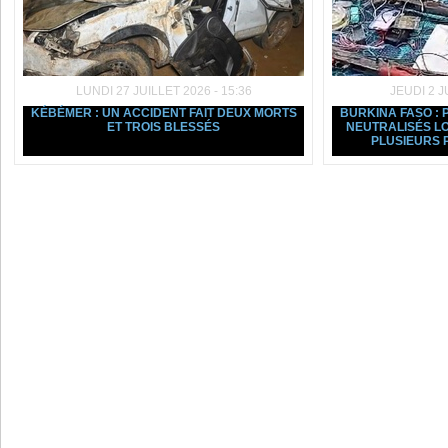
LUNDI 27 JUILLET 2026 - 15:36
JEUDI 2 J
KÉBÉMER : UN ACCIDENT FAIT DEUX MORTS
BURKINA FASO : 
ET TROIS BLESSÉS
NEUTRALISÉS L
PLUSIEURS P