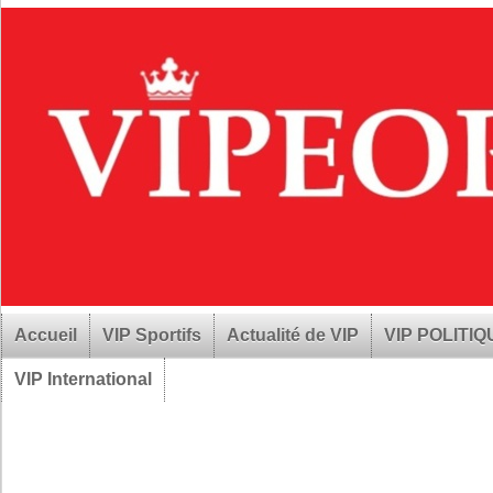
Accueil
VIP Sportifs
Actualité de VIP
VIP POLITI
VIP International