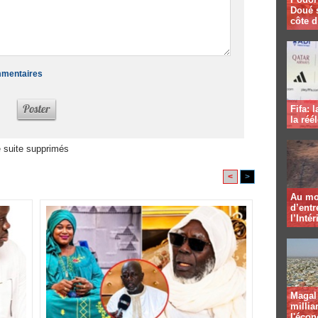
Doué 
côte d
ommentaires
Fifa: 
la réé
 suite supprimés
<
>
Au mo
d’entr
l’Intér
Magal 
millia
l'éco