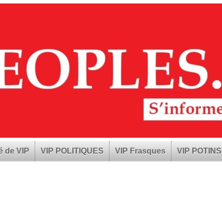
é de VIP
VIP POLITIQUES
VIP Frasques
VIP POTINS