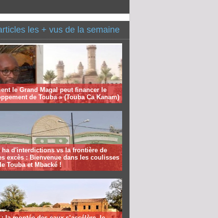
articles les + vus de la semaine
nt le Grand Magal peut financer le
oppement de Touba » (Touba Ca Kanam)
 ha d'interdictions vs la frontière de
es excès : Bienvenue dans les coulisses
de Touba et Mbacké !
: la montée des eaux s’accélère, le