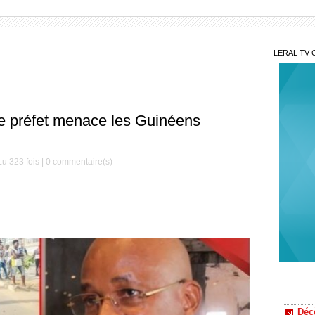
LERAL TV 
Le préfet menace les Guinéens
u 323 fois |
0
commentaire(s)
Mis
Décè
le Mag
Serign
Gam