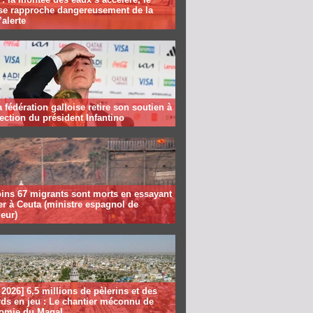
se rapproche dangereusement de la
’alerte
la fédération galloise retire son soutien à
lection du président Infantino
ins 67 migrants sont morts en essayant
er à Ceuta (ministre espagnol de
ieur)
2026] 6,5 millions de pèlerins et des
rds en jeu : Le chantier méconnu de
nomie du Magal