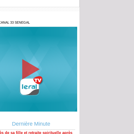
CANAL 33 SENEGAL
e au point d'Aby Ndour
s de sa fille et retraite spirituelle après
al : Tout savoir sur le communiqué de
Dernière Minute
e Mountakha Mbacké
ou Tivaouane : C'est parti pour le