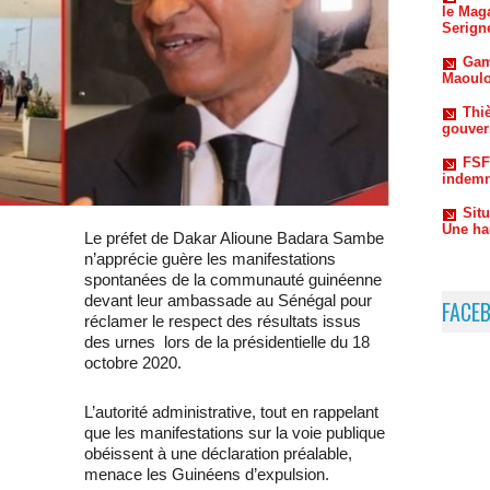
Maoulo
Thiè
gouvern
FSF
indemn
Sit
Une ha
Le préfet de Dakar Alioune Badara Sambe
n’apprécie guère les manifestations
spontanées de la communauté guinéenne
devant leur ambassade au Sénégal pour
FACE
réclamer le respect des résultats issus
des urnes lors de la présidentielle du 18
octobre 2020.
L’autorité administrative, tout en rappelant
que les manifestations sur la voie publique
obéissent à une déclaration préalable,
menace les Guinéens d’expulsion.