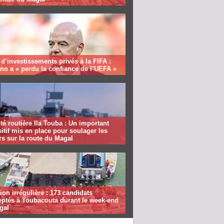
 d’investissements privés à la FIFA :
ino a « perdu la confiance de l’UEFA »
té routière Ila Touba : Un important
itif mis en place pour soulager les
s sur la route du Magal
ion irrégulière : 173 candidats
eptés à Toubacouta durant le week-end
gal