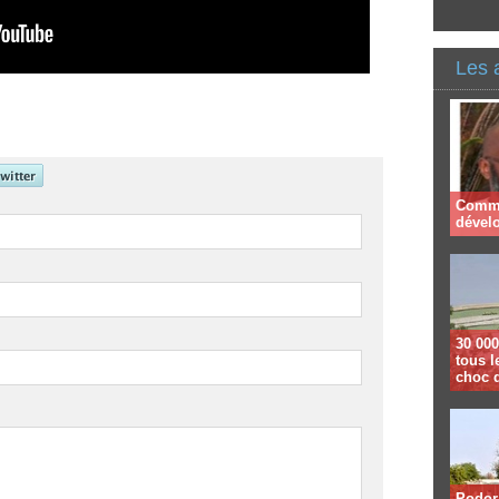
Les 
Comme
dével
30 000
tous l
choc 
Podor 