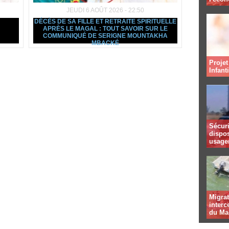
JEUDI 6 AOÛT 2026 - 22:50
DÉCÈS DE SA FILLE ET RETRAITE SPIRITUELLE
APRÈS LE MAGAL : TOUT SAVOIR SUR LE
COMMUNIQUÉ DE SERIGNE MOUNTAKHA
MBACKÉ
Projet
Infant
Sécuri
dispos
usager
Migrat
interc
du Ma