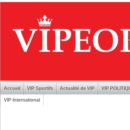
Accueil
VIP Sportifs
Actualité de VIP
VIP POLITI
VIP International