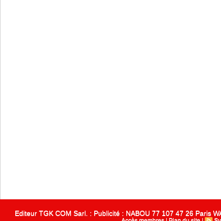
Editeur TGK COM Sarl. : Publicité : NABOU 77 107 47 26 Paris
Accès membres
|
Plan du site
|
Sy