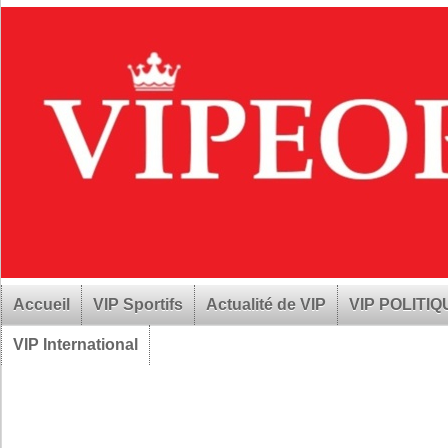
Accueil
VIP Sportifs
Actualité de VIP
VIP POLITI
VIP International