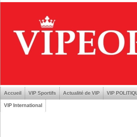
Accueil
VIP Sportifs
Actualité de VIP
VIP POLITI
VIP International