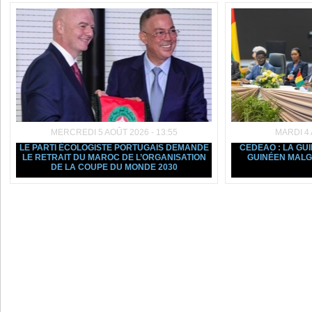
MERCREDI 5 AOÛT 2026 - 13:55
MARDI 4 
LE PARTI ÉCOLOGISTE PORTUGAIS DEMANDE
CEDEAO : LA GU
LE RETRAIT DU MAROC DE L’ORGANISATION
GUINÉEN MALGR
DE LA COUPE DU MONDE 2030