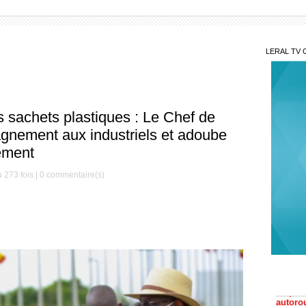
LERAL TV 
des sachets plastiques : Le Chef de
gnement aux industriels et adoube
nement
 273 fois |
0
commentaire(s)
Pam
respect
autorou
Aff
éteinte