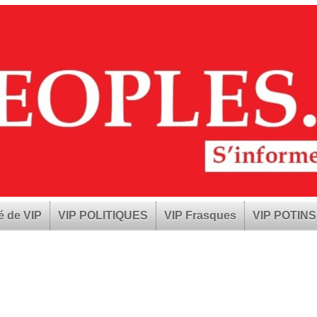
é de VIP
VIP POLITIQUES
VIP Frasques
VIP POTINS