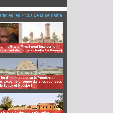
articles les + vus de la semaine
nt le Grand Magal peut financer le
oppement de Touba » (Touba Ca Kanam)
 ha d'interdictions vs la frontière de
es excès : Bienvenue dans les coulisses
de Touba et Mbacké !
: la montée des eaux s’accélère, le