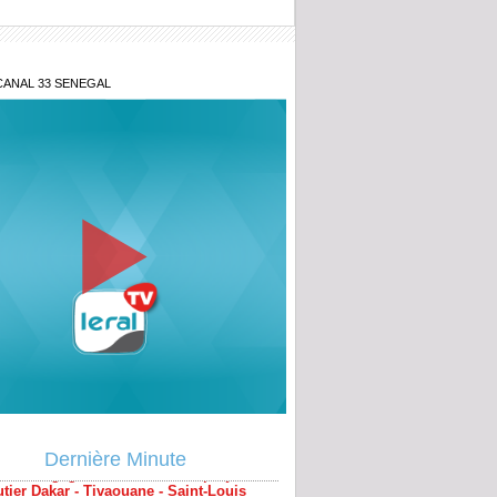
CANAL 33 SENEGAL
bal : Les populations dénoncent le non-
 des engagements relatifs au projet
tier Dakar - Tivaouane - Saint-Louis
Dernière Minute
aire Khadim Ba : L’action publique
, le PDG de Locafrique recouvre la