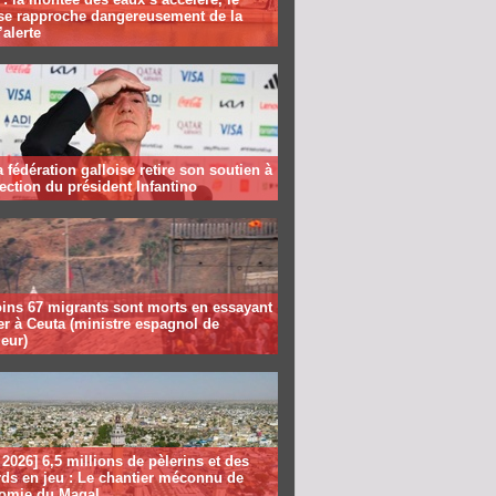
se rapproche dangereusement de la
’alerte
la fédération galloise retire son soutien à
lection du président Infantino
ins 67 migrants sont morts en essayant
er à Ceuta (ministre espagnol de
ieur)
2026] 6,5 millions de pèlerins et des
rds en jeu : Le chantier méconnu de
nomie du Magal