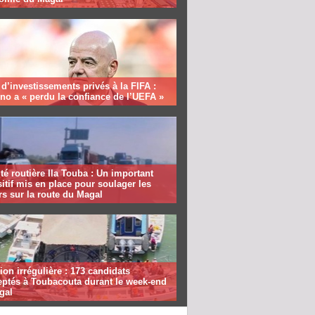
 d’investissements privés à la FIFA :
ino a « perdu la confiance de l’UEFA »
té routière Ila Touba : Un important
itif mis en place pour soulager les
s sur la route du Magal
ion irrégulière : 173 candidats
eptés à Toubacouta durant le week-end
gal