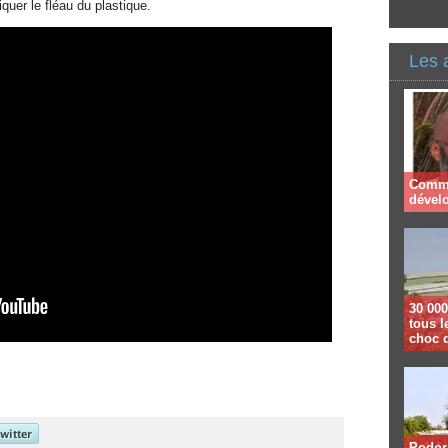
iquer le fléau du plastique.
Les 
Comme
dével
30 000
tous l
choc 
Podor 