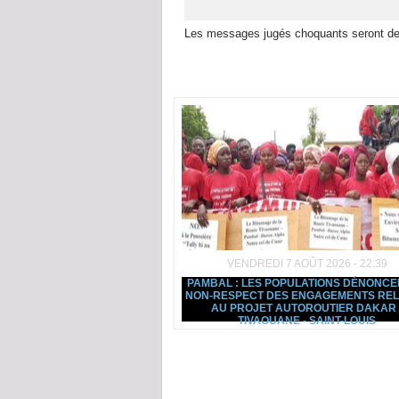
Les messages jugés choquants seront de
Dans la même rubrique :
VENDREDI 7 AOÛT 2026 - 22:39
PAMBAL : LES POPULATIONS DÉNONCE
NON-RESPECT DES ENGAGEMENTS REL
AU PROJET AUTOROUTIER DAKAR 
TIVAOUANE - SAINT-LOUIS