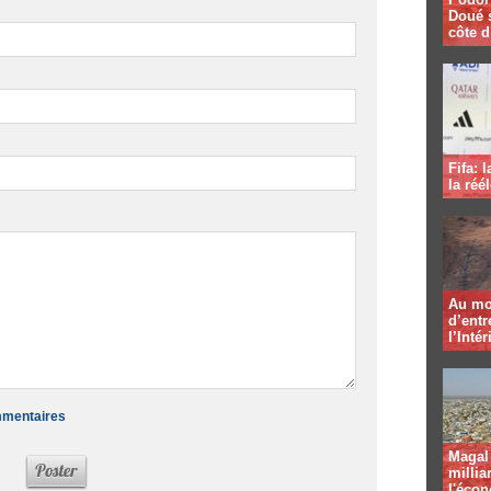
Doué 
côte d
Fifa: 
la réé
Au mo
d’entr
l’Intér
ommentaires
Magal 
millia
l'éco