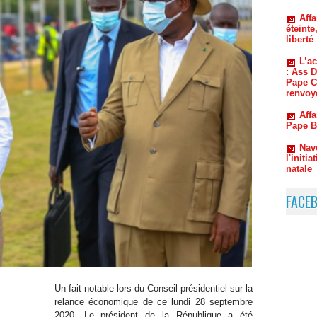
liberté
L’a
: Ass 
Pape Ch
renvoyé
Affa
Pape B
Nav
l'initi
natale
Kéd
traque 
nouvea
FACE
Un fait notable lors du Conseil présidentiel sur la
relance économique de ce lundi 28 septembre
2020. Le président de la République a été