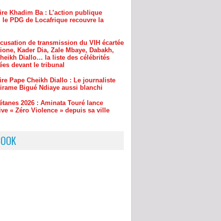
ccusation de transmission du VIH écartée
Dione, Kader Dia, Zale Mbaye, Dabakh,
eikh Diallo… la liste des célébrités
es devant le tribunal
ire Pape Cheikh Diallo : Le journaliste
irame Bigué Ndiaye aussi blanchi
étanes 2026 : Aminata Touré lance
ative « Zéro Violence » depuis sa ville
ougou : la gendarmerie intensifie la
contre l’orpaillage clandestin, un
u site démantelé à Mouran
BOOK