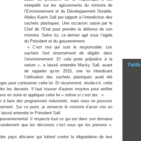
interpellé sur les agissements du ministre de
l’Environnement et du Développement Durable,
Abdou Karim Sall par rapport à l’interdiction des
sachets plastiques. Une occasion saisie par le
Chef de l’Etat pour prendre la défense de son
ministre. Selon lui, ce dernier agit sous l’égide
du Président et du gouvernement.
«
C’est moi qui suis le responsable. Les
sachets font énormément de dégâts dans
l’environnement. Et cela porte préjudice à la
Public
nature
», a laissé entendre Macky Sall, avant
de rappeler qu’en 2015, une loi interdisant
l’utilisation des sachets plastiques avait été
s pour contourner cette loi. Et récemment, révèle-t-il, cette
dre les devants. Il faut trouver d’autres moyens pour arrêter
’avis en outre et appliquer cette loi «
même si c’est dur.
»
à faire des programmes industriels, mais nous ne pouvons
nnement. Sur ce point, je remercie le ministre d’avoir mis en
 laissé entendre le Président Sall.
l gouvernemental. Il respecte tout ce qui est dans son domaine
z seulement que les décisions c’est nous qui les prenons
»,
des pays africains qui luttent contre la dégradation de leur