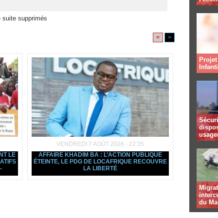
 suite supprimés
<
>
Projet
Infant
Sécuri
dispos
usager
VENDREDI 7 AOÛT 2026 - 22:35
NT LE
AFFAIRE KHADIM BA : L’ACTION PUBLIQUE
ATIFS
ÉTEINTE, LE PDG DE LOCAFRIQUE RECOUVRE
-
LA LIBERTÉ
Migrat
interc
du Ma