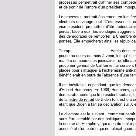
processus permettrait d'affiner ses compét
et de sortir de l'ombre d'un président impopu
Le processus mettrait également en lumière
électeurs un visage neuf. C’est essentiel, 
vice-président, promettent d'être redoutabl
perdait face à eux, les sondages suggèrent 
des démocrates de remporter la Chambre de
portée). Elle empêcherait ainsi les républic
Trump
devance légèrement
Harris dans les 
pouce au cours du mois à venir, lorsqu'elle
matière de poursuites judiciaires, qu'elle a
procureur général de Californie, lui seraien
placée pour s'attaquer à l’extrémisme anti-
bénéficierait en outre de l'absence d'une fem
Il est inévitable, cependant, que les démocr
d'Hubert Humphrey. En 1968, Humphrey, qui ét
démocrate après que le président sortant, 
de la
lettre de retrait
de Biden font écho à ceu
étant que Biden a fait sa déclaration sur X 
Le dilemme est le suivant : comment paraître
sans être accablé par des politiques impopu
la course de Humphrey, qui a eu du mal à pre
associé et d'un patron qui ne tolérait guère 