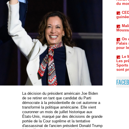
Mali
Moussa
On d
Palais
pour l
Le 
Les pr
Sports
sont pr
Nig
publiqu
FACE
La décision du président américain Joe Biden
de se retirer en tant que candidat du Parti
démocrate à la présidentielle de cet automne a
transformé la politique américaine. Elle vient
couronner un mois de juillet historique aux
États-Unis, marqué par des décisions de grande
portée de la Cour suprême et la tentative
d'assassinat de l'ancien président Donald Trump