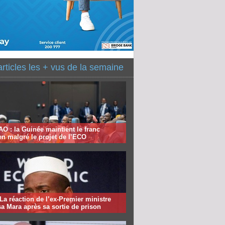
articles les + vus de la semaine
 : la Guinée maintient le franc
n malgré le projet de l’ECO
 La réaction de l’ex-Premier ministre
 Mara après sa sortie de prison