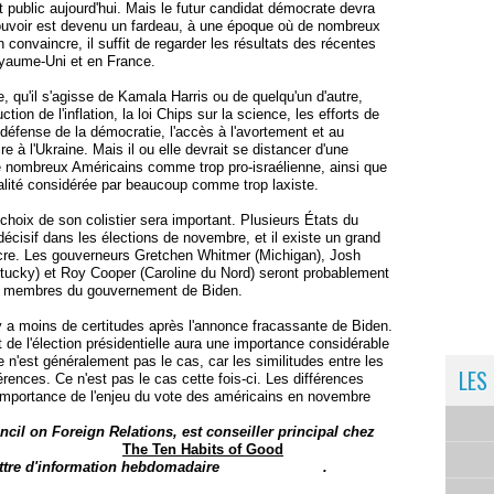
 public aujourd'hui. Mais le futur candidat démocrate devra
 pouvoir est devenu un fardeau, à une époque où de nombreux
convaincre, il suffit de regarder les résultats des récentes
oyaume-Uni et en France.
e, qu'il s'agisse de Kamala Harris ou de quelqu'un d'autre,
uction de l'inflation, la loi Chips sur la science, les efforts de
 défense de la démocratie, l'accès à l'avortement et au
re à l'Ukraine. Mais il ou elle devrait se distancer d'une
e nombreux Américains comme trop pro-israélienne, ainsi que
minalité considérée par beaucoup comme trop laxiste.
 choix de son colistier sera important. Plusieurs États du
écisif dans les élections de novembre, et il existe un grand
cre. Les gouverneurs Gretchen Whitmer (Michigan), Josh
tucky) et Roy Cooper (Caroline du Nord) seront probablement
rs membres du gouvernement de Biden.
l y a moins de certitudes après l'annonce fracassante de Biden.
t de l'élection présidentielle aura une importance considérable
 n'est généralement pas le cas, car les similitudes entre les
LES
érences. Ce n'est pas le cas cette fois-ci. Les différences
r l'importance de l'enjeu du vote des américains en novembre
cil on Foreign Relations, est conseiller principal chez
 of Obligations :
The Ten Habits of Good
ettre d'information hebdomadaire
Home & Away
.