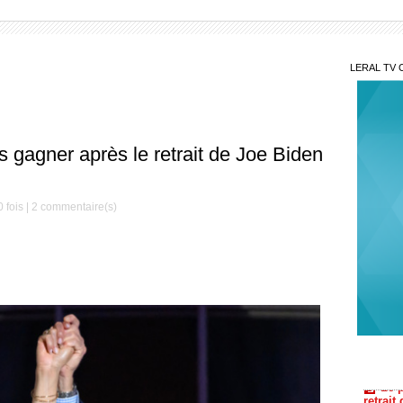
LERAL TV 
 gagner après le retrait de Joe Biden
 fois |
2
commentaire(s)
Le 
retrait
du mon
CED
guinée