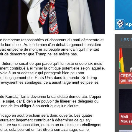
Les 
de nombreux responsables et donateurs du parti démocrate et
t le bon choix. Au lendemain d'un débat largement considéré
ait empêché de montrer au peuple américain qu'il méritait
it de démontrer que Trump ne les mérite pas.
oe Biden, ne serait-ce que parce qu'il lui reste encore six mois
ment contribué à éliminer la critique potentielle selon laquelle,
la voie à un successeur qui partageait bien peu son
CEDEAO
de l’engagement des États-Unis dans le monde. Si Trump
guinée
évoyaient les sondages, cela aurait largement éclipsé les
ente Kamala Harris devienne la candidate démocrate. L'appui
 le sujet, car Biden a le pouvoir de libérer les délégués du
non de les obliger à soutenir quelqu'un d'autre.
hicago en août prochain sera donc ouverte. Les quatre
Mali :
urraient largement contribuer à déterminer ce qui s'y
Moussa
estiture sans opposition, ou bien un ou plusieurs challengers
rte, cela pourrait en fait être à son avantage, car le