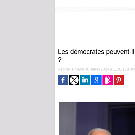
Les démocrates peuvent-ils
?
Rédigé le Mardi 30 Juillet 2024 à 11:31 | Lu 350