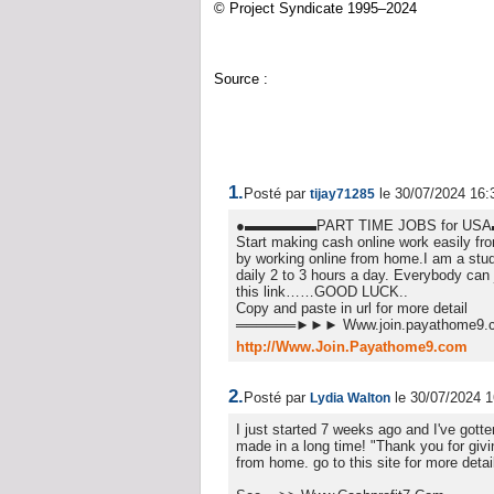
© Project Syndicate 1995–2024
Source :
https://www.lejecos.com/Les-democ
1.
Posté par
le 30/07/2024 16:
tijay71285
●▬▬▬▬▬PART TIME JOBS for U
Start making cash online work easily fr
by working online from home.I am a stude
daily 2 to 3 hours a day. Everybody can 
this link……GOOD LUCK..
Copy and paste in url for more detail
══════►►► Www.join.payathome9.
http://Www.Join.Payathome9.com
2.
Posté par
le 30/07/2024 1
Lydia Walton
I just started 7 weeks ago and I've gotten
made in a long time! "Thank you for giv
from home. go to this site for more detail