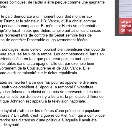
ences politiques, de l'aider à être perçue comme une gagnante
laire.
 le parti démocrate à un moment où il doit montrer aux
car Trump et le sénateur J.D. Vance, qu'il a choisi comme
Le par
es pendant la campagne. Et même si Harris se présentait et
retrai
du mo
qu'elle ferait mieux que Biden, améliorant ainsi les chances
s représentants (le contrôle du Sénat semble hors de
ains de contrôler l'ensemble du gouvernement fédéral.
sondages, mais celle-ci pourrait bien bénéficier d'un coup de
 sera sous les feux de la rampe. Les compétences d’Harris en
 perfectionnées en tant que procureur puis en tant que
t très utiles dans la campagne. Elle est par exemple bien
avortement de la Cour suprême et de J.D. Vance. Elle
me ou d'une minorité sur le ticket républicain.
ates se heurtent à ce que l'on pourrait appeler le dilemme
ait vice-président à l'époque, a remporté l'investiture
Lyndon Johnson, a choisi de ne pas se représenter. Les mots
x utilisés par Johnson il y a 56 ans, la principale différence
et que Johnson est apparu à la télévision nationale.
 loyal et s'attribuer les mérites d'une présidence populaire
laires ? En 1968, c'est la guerre du Viêt Nam qui a compliqué
ndre ses distances d'une politique à laquelle il avait été
la déloyauté.