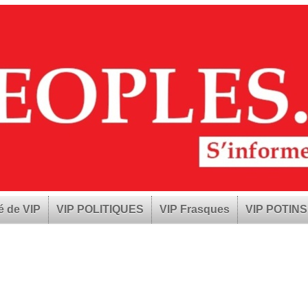
é de VIP
VIP POLITIQUES
VIP Frasques
VIP POTINS