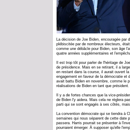
La décision de Joe Biden, encouragée par 
plébiscitée par de nombreux électeurs, étai
comme une débâcle pour Biden, son âge l'av
quatre années supplémentaires et l'empêcha
Il est trop tôt pour parler de l'héritage de J
de présidence. Mais en se retirant, il a large
en restant dans la course, il aurait ouvert 
engagement en faveur de la démocratie et 
avait battu Biden en novembre, comme le pr
réalisations de Biden en tant que président.
Il y a de fortes chances que la vice-présid
de Biden l'y aidera. Mais cela ne règlera pas
parti qui se sont engagés à ses côtés, mais 
La convention démocrate qui se tiendra à C
semaines qui nous séparent de cette date po
passera. Harris pourrait se présenter à l'inv
pourraient émerger. À supposer qu'elle l'empo