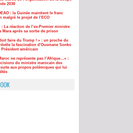
 : La réaction de l’ex-Premier ministre
 Mara après sa sortie de prison
oit faire du Trump ! » : un proche du
 révèle la fascination d'Ousmane Sonko
e Président américain
Maroc ne représente pas l’Afrique…» :
écisions du ministre marocain des
 suite aux propos polémiques qui lui
êtés
eria : Le Sénat enquête sur une agence
e fictive financée par l'État
BOOK