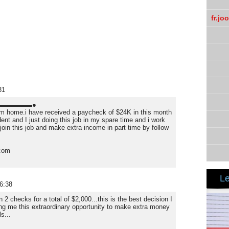
fr.jo
rates-peuvent-ils...
31
SA▬▬▬▬▬●
om home.i have received a paycheck of $24K in this month
nt and I just doing this job in my spare time and i work
join this job and make extra income in part time by follow
com
Le
6:38
 2 checks for a total of $2,000...this is the best decision I
ing me this extraordinary opportunity to make extra money
s...