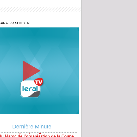
CANAL 33 SENEGAL
parti écologiste portugais demande le
 du Maroc de l’organisation de la Coupe
de 2030
Dernière Minute
EAO : la Guinée maintient le franc
n malgré le projet de l’ECO