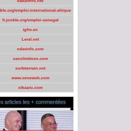
dakarinfo.net
oble.org/emploi-international-afrique
fr.jooble.org/emploi-senegal
igfm.sn
Leral.net
ndarinfo.com
sanslimitesn.com
surleterrain.net
www.seneweb.com
xibaaru.com
s articles les + commentées