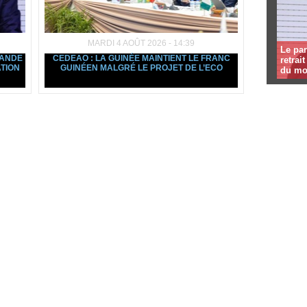
MARDI 4 AOÛT 2026 - 14:39
Le par
MANDE
CEDEAO : LA GUINÉE MAINTIENT LE FRANC
retrai
TION
GUINÉEN MALGRÉ LE PROJET DE L’ECO
du mo