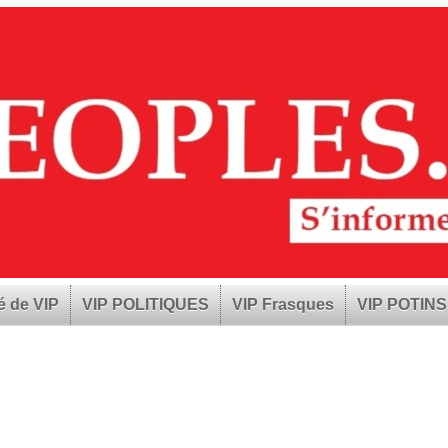
é de VIP
VIP POLITIQUES
VIP Frasques
VIP POTINS