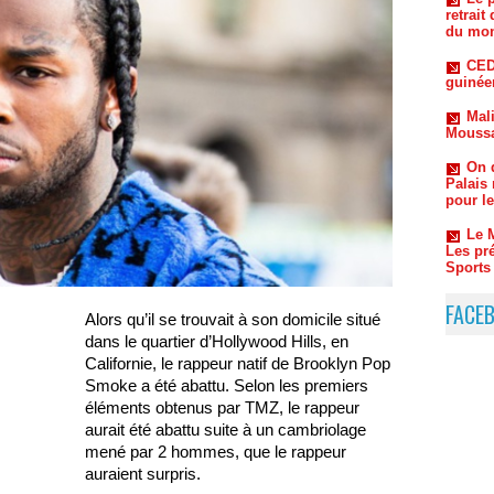
CED
guinée
Mali
Moussa
On d
Palais
pour l
Le 
Les pr
Sports
sont pr
Nig
publiqu
FACE
Alors qu’il se trouvait à son domicile situé
dans le quartier d’Hollywood Hills, en
Californie, le rappeur natif de Brooklyn Pop
Smoke a été abattu. Selon les premiers
éléments obtenus par TMZ, le rappeur
aurait été abattu suite à un cambriolage
mené par 2 hommes, que le rappeur
auraient surpris.