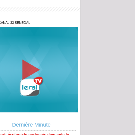
CANAL 33 SENEGAL
parti écologiste portugais demande le
 du Maroc de l’organisation de la Coupe
Dernière Minute
de 2030