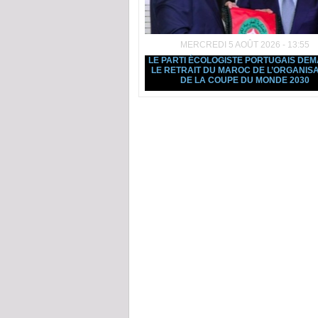
MERCREDI 5 AOÛT 2026 - 13:55
LE PARTI ÉCOLOGISTE PORTUGAIS DE
LE RETRAIT DU MAROC DE L’ORGANISA
DE LA COUPE DU MONDE 2030