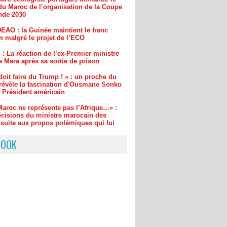
EAO : la Guinée maintient le franc
n malgré le projet de l’ECO
 : La réaction de l’ex-Premier ministre
 Mara après sa sortie de prison
oit faire du Trump ! » : un proche du
 révèle la fascination d'Ousmane Sonko
e Président américain
Maroc ne représente pas l’Afrique…» :
écisions du ministre marocain des
 suite aux propos polémiques qui lui
êtés
eria : Le Sénat enquête sur une agence
e fictive financée par l'État
BOOK