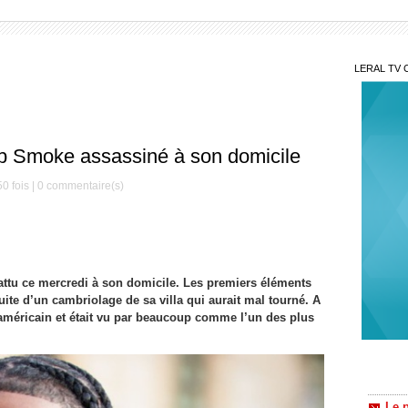
LERAL TV 
p Smoke assassiné à son domicile
0 fois |
0
commentaire(s)
ttu ce mercredi à son domicile. Les premiers éléments
suite d’un cambriolage de sa villa qui aurait mal tourné. A
p américain et était vu par beaucoup comme l’un des plus
Le 
retrait
du mon