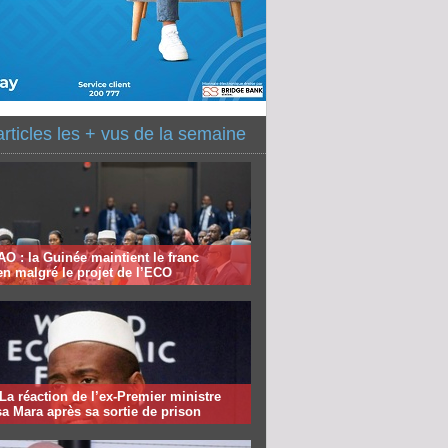
articles les + vus de la semaine
 : la Guinée maintient le franc
n malgré le projet de l’ECO
 La réaction de l’ex-Premier ministre
 Mara après sa sortie de prison