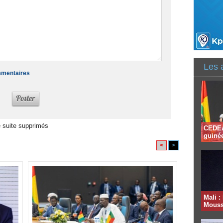
Les 
ommentaires
 suite supprimés
CEDEAO
guinée
<
>
Mali :
Moussa