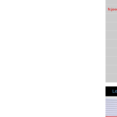
fr.jo
Le