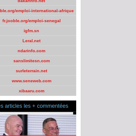
dakarinfo.net
oble.org/emploi-international-afrique
fr.jooble.org/emploi-senegal
igfm.sn
Leral.net
ndarinfo.com
sanslimitesn.com
surleterrain.net
www.seneweb.com
xibaaru.com
s articles les + commentées