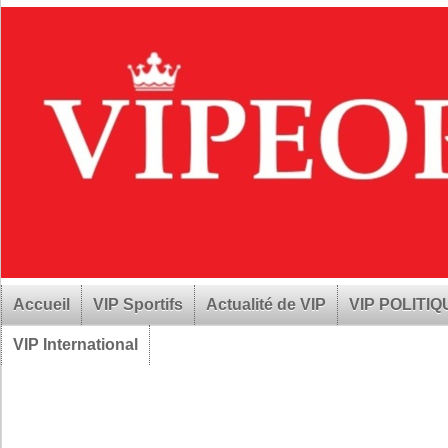
Accueil
VIP Sportifs
Actualité de VIP
VIP POLITI
VIP International