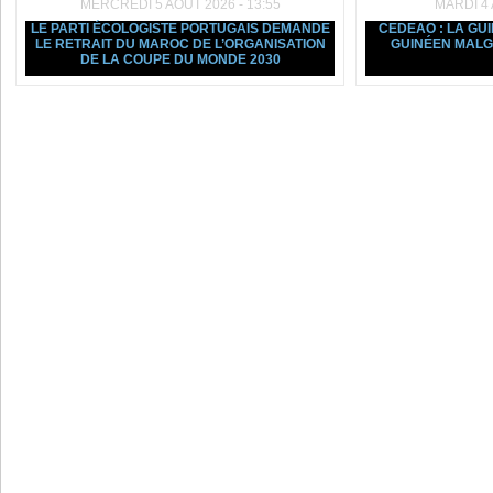
MERCREDI 5 AOÛT 2026 - 13:55
MARDI 4 
LE PARTI ÉCOLOGISTE PORTUGAIS DEMANDE
CEDEAO : LA GU
LE RETRAIT DU MAROC DE L’ORGANISATION
GUINÉEN MALGR
DE LA COUPE DU MONDE 2030