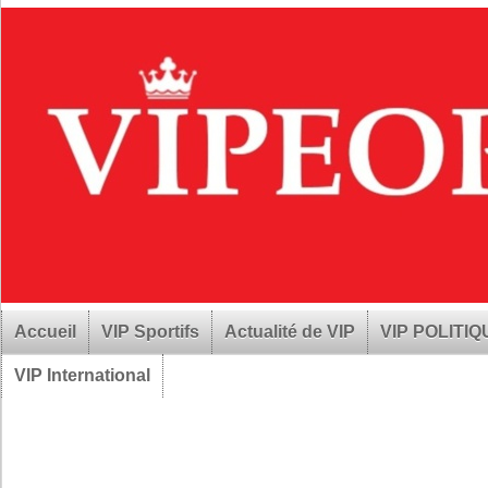
Accueil
VIP Sportifs
Actualité de VIP
VIP POLITI
VIP International