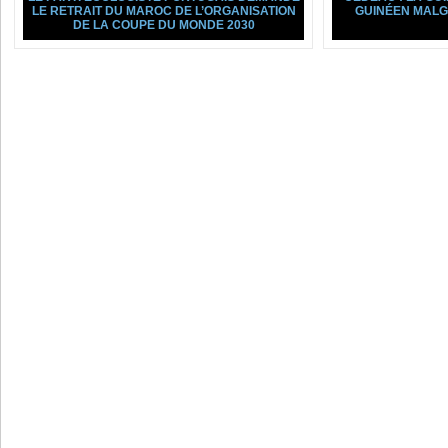
LE RETRAIT DU MAROC DE L’ORGANISATION
GUINÉEN MALGR
DE LA COUPE DU MONDE 2030