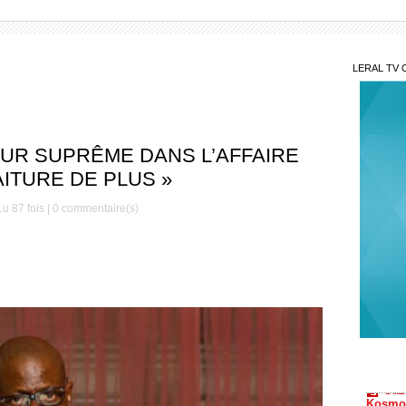
LERAL TV 
OUR SUPRÊME DANS L’AFFAIRE
ITURE DE PLUS »
u 87 fois |
0
commentaire(s)
Gaz
Kosmos
Sonko
Coo
améric