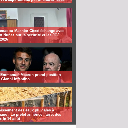
madou Makhtar Cissé échange avec
t Nuñez sur la sécurité et les JOJ
 2026
: Emmanuel Macron prend position
 Gianni Infantino
nissement des eaux pluviales à
ane : Le préfet annonce l’arrêt des
x le 14 août