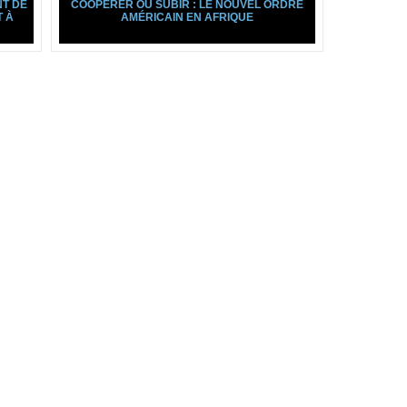
NT DE
COOPÉRER OU SUBIR : LE NOUVEL ORDRE
T À
AMÉRICAIN EN AFRIQUE