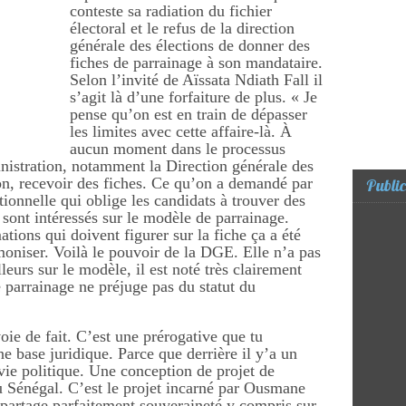
conteste sa radiation du fichier
électoral et le refus de la direction
générale des élections de donner des
fiches de parrainage à son mandataire.
Selon l’invité de Aïssata Ndiath Fall il
s’agit là d’une forfaiture de plus. « Je
pense qu’on est en train de dépasser
les limites avec cette affaire-là. À
aucun moment dans le processus
ministration, notamment la Direction générale des
non, recevoir des fiches. Ce qu’on a demandé par
Public
utionnelle qui oblige les candidats à trouver des
 sont intéressés sur le modèle de parrainage.
ations qui doivent figurer sur la fiche ça a été
rmoniser. Voilà le pouvoir de la DGE. Elle n’a pas
illeurs sur le modèle, il est noté très clairement
e parrainage ne préjuge pas du statut du
oie de fait. C’est une prérogative que tu
ne base juridique. Parce que derrière il y’a un
 vie politique. Une conception de projet de
au Sénégal. C’est le projet incarné par Ousmane
 partage parfaitement souveraineté y compris sur