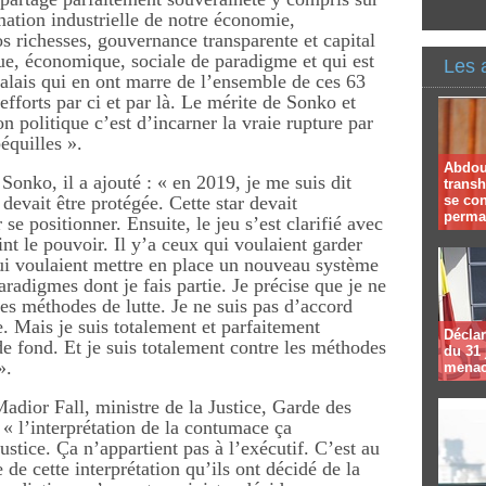
mation industrielle de notre économie,
os richesses, gouvernance transparente et capital
que, économique, sociale de paradigme et qui est
Les 
alais qui en ont marre de l’ensemble de ces 63
fforts par ci et par là. Le mérite de Sonko et
n politique c’est d’incarner la vraie rupture par
équilles ».
Abdoul
onko, il a ajouté : « en 2019, je me suis dit
trans
 devait être protégée. Cette star devait
se co
perma
se positionner. Ensuite, le jeu s’est clarifié avec
int le pouvoir. Il y’a ceux qui voulaient garder
ui voulaient mettre en place un nouveau système
radigmes dont je fais partie. Je précise que je ne
es méthodes de lutte. Je ne suis pas d’accord
e. Mais je suis totalement et parfaitement
Déclar
de fond. Et je suis totalement contre les méthodes
du 31 
».
menac
Madior Fall, ministre de la Justice, Garde des
 « l’interprétation de la contumace ça
ustice. Ça n’appartient pas à l’exécutif. C’est au
e de cette interprétation qu’ils ont décidé de la