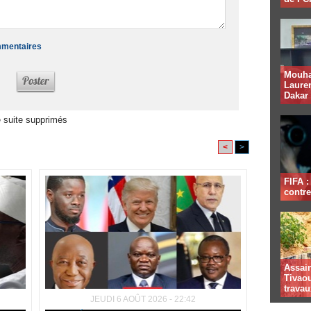
ommentaires
Mouha
Lauren
Dakar
 suite supprimés
<
>
FIFA 
contre
Assai
Tivaou
travau
JEUDI 6 AOÛT 2026 - 22:42