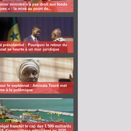
mier ministre n'a pas droit aux fonds
ques » : la mise au point de...
 présidentiel : Pourquoi le retour du
nat se heurte à un mur juridique
sur le septennat : Aminata Touré met
rme à la polémique
égal franchit le cap des 1 500 milliards
A d'exportations pétrolières en 2025