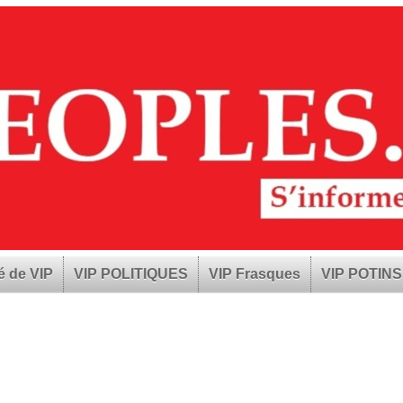
é de VIP
VIP POLITIQUES
VIP Frasques
VIP POTINS