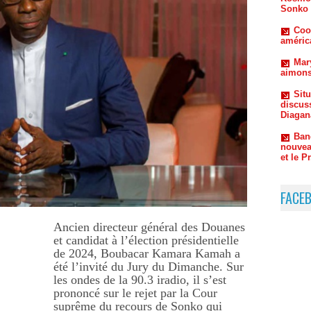
Mar
aimons
Sit
discus
Diagan
Ban
nouvea
et le P
Zigu
répond
FACE
Ancien directeur général des Douanes
et candidat à l’élection présidentielle
de 2024, Boubacar Kamara Kamah a
été l’invité du Jury du Dimanche. Sur
les ondes de la 90.3 iradio, il s’est
prononcé sur le rejet par la Cour
suprême du recours de Sonko qui