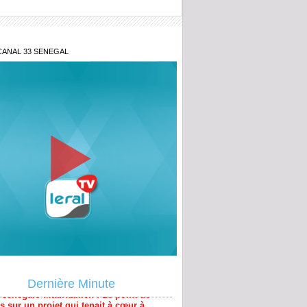
CANAL 33 SENEGAL
 sénégalo-mauritanien : Le point de
 sur un projet qui tenait à cœur à
Dernière Minute
pérer ou subir : Le nouvel ordre
ain en Afrique