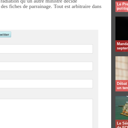
a radiation qu’un autre ministre décide
Le Pre
es fiches de parrainage. Tout est arbitraire dans
politi
Mandat
septen
Débat 
un te
Le Sén
de FCF