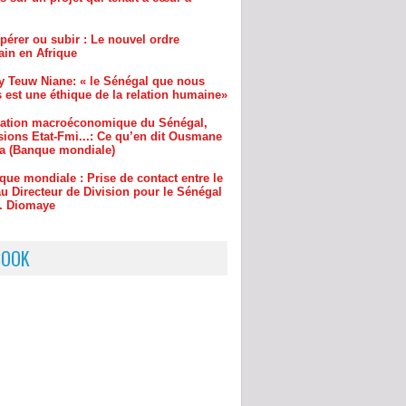
y Teuw Niane: « le Sénégal que nous
 est une éthique de la relation humaine»
uation macroéconomique du Sénégal,
sions Etat-Fmi...: Ce qu’en dit Ousmane
a (Banque mondiale)
que mondiale : Prise de contact entre le
u Directeur de Division pour le Sénégal
r. Diomaye
inchor : le maire Djibril Sonko ira
re au procureur s’il ne…
BOOK