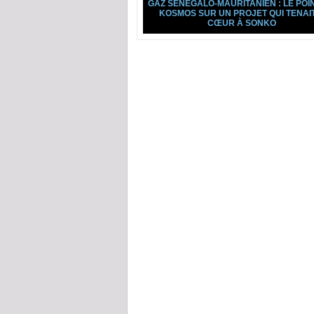
GAZ SÉNÉGALO-MAURITANIEN : LE POI
KOSMOS SUR UN PROJET QUI TENAI
CŒUR À SONKO