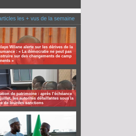
articles les + vus de la semaine
aye Wilane alerte sur les dérives de la
humance : « La démocratie ne peut pas
nstruire sur des changements de camp
nents »
ation de patrimoine : après l’échéance
juillet, les autorités défaillantes sous la
e de lourdes sanctions