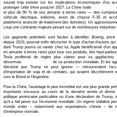
saurait trop insister sur les implications économiques d’un 
prolonger cette trêve jusqu’en 2027. La Chine traite
de
environ 85 %
et plus de 90 % de ses aimants à terres rares — des composa
véhicule électrique, éolienne, avion de chasse F-35 et accé
plateforme avancée de traitement des données). Un approvisionne
coup une contrainte majeure pesant sur de nombreuses industries
Les gagnants potentiels sont faciles à identifier. Boeing, pr
depuis 2019, pourrait enfin décrocher le type d’achat d’avions qui
dont Trump pourra se vanter chez lui. Apple bénéficierait d’un ap
en aimants à terres rares pour tous ses produits, des haut-parle
Tesla profiterait de règles plus claires pour sa gigafactory
désormais
de sa production mondiale. Et les agr
plus de la moitié
électorat que Trump ne peut ignorer — retrouveraient l’a
d’importation de soja et de céréales, qui avaient discrètement
vers le Brésil et l’Argentine.
Pour la Chine, l’avantage le plus immédiat est une plus grande prévi
importants encourus au cours de la dernière année et demie 
politique américaine particulière ou d’une déclaration de Trump, m
qu’il a fait peser sur l’économie mondiale. Un régime stabilisé pe
monde entier – notamment aux exportateurs chinois – de rep
d’entreprise normale.