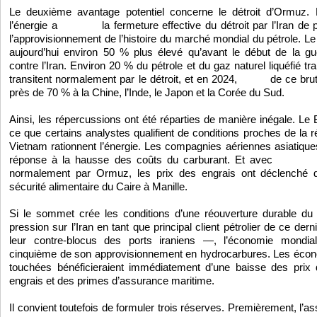
Le deuxième avantage potentiel concerne le détroit d’Ormuz. L
l’énergie a
la fermeture effective du détroit par l’Iran de 
qualifié
l’approvisionnement de l’histoire du marché mondial du pétrole. Le
aujourd’hui environ 50 % plus élevé qu’avant le début de la gu
contre l’Iran. Environ 20 % du pétrole et du gaz naturel liquéfié t
transitent normalement par le détroit, et en 2024,
de ce brut 
84 %
près de 70 % à la Chine, l’Inde, le Japon et la Corée du Sud.
Ainsi, les répercussions ont été réparties de manière inégale. Le
ce que certains analystes qualifient de conditions proches de la r
Vietnam rationnent l’énergie. Les compagnies aériennes asiatiques
réponse à la hausse des coûts du carburant. Et avec
plus de
normalement par Ormuz, les prix des engrais ont déclenché d
sécurité alimentaire du Caire à Manille.
Si le sommet crée les conditions d’une réouverture durable du 
pression sur l’Iran en tant que principal client pétrolier de ce dern
leur contre-blocus des ports iraniens —, l’économie mondial
cinquième de son approvisionnement en hydrocarbures. Les écon
touchées bénéficieraient immédiatement d’une baisse des prix 
engrais et des primes d’assurance maritime.
Il convient toutefois de formuler trois réserves. Premièrement, l’