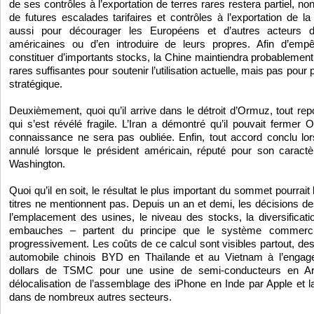
de ses contrôles à l’exportation de terres rares restera partiel, 
de futures escalades tarifaires et contrôles à l’exportation de l
aussi pour décourager les Européens et d’autres acteurs 
américaines ou d’en introduire de leurs propres. Afin d’emp
constituer d’importants stocks, la Chine maintiendra probablement
rares suffisantes pour soutenir l’utilisation actuelle, mais pas pou
stratégique.
Deuxièmement, quoi qu’il arrive dans le détroit d’Ormuz, tout re
qui s’est révélé fragile. L’Iran a démontré qu’il pouvait fermer
connaissance ne sera pas oubliée. Enfin, tout accord conclu lo
annulé lorsque le président américain, réputé pour son caractèr
Washington.
Quoi qu’il en soit, le résultat le plus important du sommet pourrait 
titres ne mentionnent pas. Depuis un an et demi, les décisions d
l’emplacement des usines, le niveau des stocks, la diversificati
embauches – partent du principe que le système commerci
progressivement. Les coûts de ce calcul sont visibles partout, de
automobile chinois BYD en Thaïlande et au Vietnam à l’engag
dollars de TSMC pour une usine de semi-conducteurs en Ar
délocalisation de l’assemblage des iPhone en Inde par Apple et l
dans de nombreux autres secteurs.