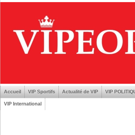
Accueil
VIP Sportifs
Actualité de VIP
VIP POLITI
VIP International