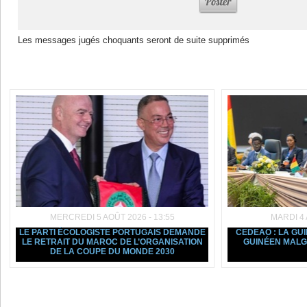
Les messages jugés choquants seront de suite supprimés
Dans la même rubrique :
MERCREDI 5 AOÛT 2026 - 13:55
MARDI 4 
LE PARTI ÉCOLOGISTE PORTUGAIS DEMANDE
CEDEAO : LA GU
LE RETRAIT DU MAROC DE L’ORGANISATION
GUINÉEN MALGR
DE LA COUPE DU MONDE 2030