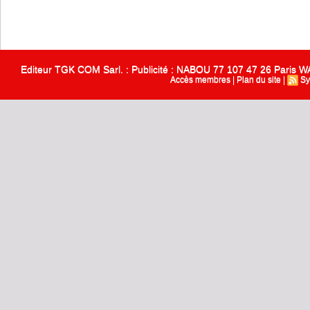
Editeur TGK COM Sarl. : Publicité : NABOU 77 107 47 26 Paris
Accès membres
|
Plan du site
|
Sy