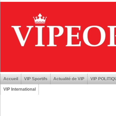
Accueil
VIP Sportifs
Actualité de VIP
VIP POLITI
VIP International