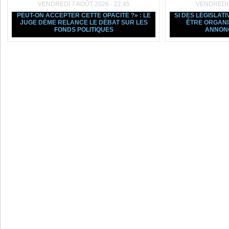
VENDREDI 7 AOÛT 2026 - 22:45
VENDREDI 7
PEUT-ON ACCEPTER CETTE OPACITÉ ?» : LE
SI DES LÉGISLAT
JUGE DÈME RELANCE LE DÉBAT SUR LES
ÊTRE ORGANI
FONDS POLITIQUES
ANNON