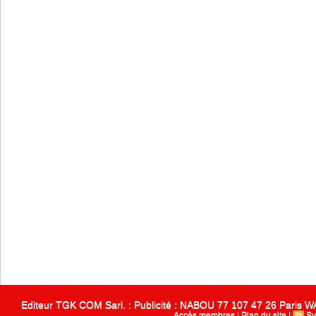
Editeur TGK COM Sarl. : Publicité : NABOU 77 107 47 26 Paris
Accès membres
|
Plan du site
|
Sy