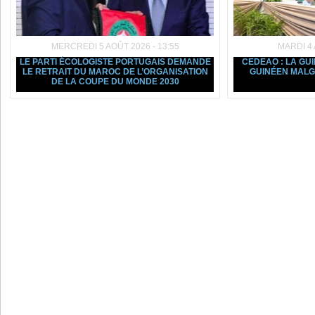
MERCREDI 5 AOÛT 2026 - 13:55
MARDI 4 
LE PARTI ÉCOLOGISTE PORTUGAIS DEMANDE
CEDEAO : LA GU
LE RETRAIT DU MAROC DE L’ORGANISATION
GUINÉEN MALGR
DE LA COUPE DU MONDE 2030