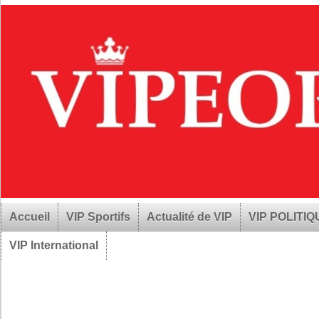
Accueil
VIP Sportifs
Actualité de VIP
VIP POLITI
VIP International