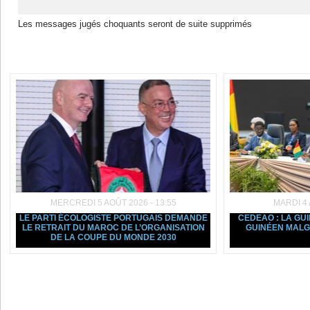
Les messages jugés choquants seront de suite supprimés
Dans la même rubrique :
MERCREDI 5 AOÛT 2026 - 13:55
MARDI 4 
LE PARTI ÉCOLOGISTE PORTUGAIS DEMANDE
CEDEAO : LA GU
LE RETRAIT DU MAROC DE L’ORGANISATION
GUINÉEN MALGR
DE LA COUPE DU MONDE 2030