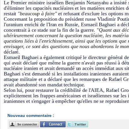
Le Premier ministre israélien Benjamin Netanyahu a insisté s
d'éliminer les capacités nucléaires et les matières enrichies de
restait
"beaucoup à faire"
et refusant d'exclure les options mi
Concernant la proposition du président russe Vladimir Poutin
l'uranium enrichi de l'Iran en Russie, Esmaeil Baghaei a décl
concentrait à ce stade sur la fin de la guerre.
"Quant aux déci
ultérieurement concernant la question nucléaire, les matériau
questions liées à l'enrichissement, ainsi que les options que
envisager, ce sont des questions que nous aborderons le mo
déclaré.
Esmaeil Baghaei a également critiqué le directeur général d
qui avait déclaré que même la guerre n'avait pas réussi à dé
nucléaire iranien et avait demandé un accès immédiat aux si
Baghaei s'est demandé si les installations iraniennes auraien
attaque militaire et a déclaré que les remarques de Rafael Gr
avait abandonné son mandat technique.
Selon lui, pour restaurer la crédibilité de l'AIEA, Rafael Gr
explicitement les frappes américaines et israéliennes sur les i
iraniennes et s'engager à empêcher qu'elles ne se reproduisen
Nouveau commentaire :