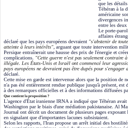
que les détail
Téhéran à la d
américaine son
divergences im
entre les deux 
Le porte-parol
affaires étran
déclaré que les pays européens devraient
"s'abstenir de tout
atteinte à leurs intérêts"
, arguant que toute intervention mili
Persique entraînerait une hausse des prix de l'énergie et crée
complications.
"Cette guerre n'est pas seulement contraire à l
illégale. Les États-Unis et Israël ont commencé leur agressio
pays européens ne devraient pas être dupés pour s'engager d
déclaré.
Cette mise en garde est intervenue alors que la position de né
n'a pas été entièrement rendue publique jusqu'à présent, est 
à des remarques officielles et à des informations diffusées p
Que contient la proposition ?
L'agence d'État iranienne IRNA a indiqué que Téhéran avait 
Washington par le biais d'une médiation pakistanaise. Al Ma
Journal ont décrit un document de plusieurs pages exposant la
en signalant que d'importantes lacunes subsistaient.
Selon les rapports, l'Iran propose un arrêt initial des hostilit