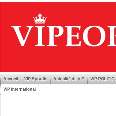
Accueil
VIP Sportifs
Actualité de VIP
VIP POLITI
VIP International