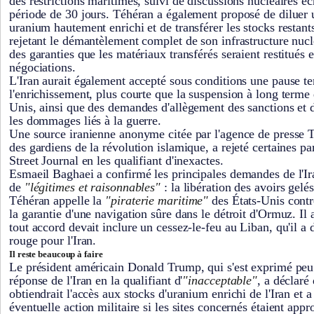
des restrictions maritimes, suivi de discussions nucléaires é
période de 30 jours. Téhéran a également proposé de diluer 
uranium hautement enrichi et de transférer les stocks restants
rejetant le démantèlement complet de son infrastructure nuc
des garanties que les matériaux transférés seraient restitués 
négociations.
L'Iran aurait également accepté sous conditions une pause t
l'enrichissement, plus courte que la suspension à long terme
Unis, ainsi que des demandes d'allègement des sanctions et
les dommages liés à la guerre.
Une source iranienne anonyme citée par l'agence de presse 
des gardiens de la révolution islamique, a rejeté certaines pa
Street Journal en les qualifiant d'inexactes.
Esmaeil Baghaei a confirmé les principales demandes de l'Ira
de
"légitimes et raisonnables"
: la libération des avoirs gelés
Téhéran appelle la
"piraterie maritime"
des États-Unis contre
la garantie d'une navigation sûre dans le détroit d'Ormuz. Il
tout accord devait inclure un cessez-le-feu au Liban, qu'il a
rouge pour l'Iran.
Il reste beaucoup à faire
Le président américain Donald Trump, qui s'est exprimé peu 
réponse de l'Iran en la qualifiant d'
"inacceptable"
, a déclar
obtiendrait l'accès aux stocks d'uranium enrichi de l'Iran et 
éventuelle action militaire si les sites concernés étaient appr