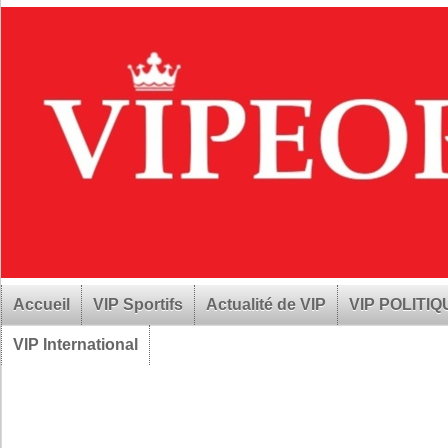
Accueil
VIP Sportifs
Actualité de VIP
VIP POLITI
VIP International