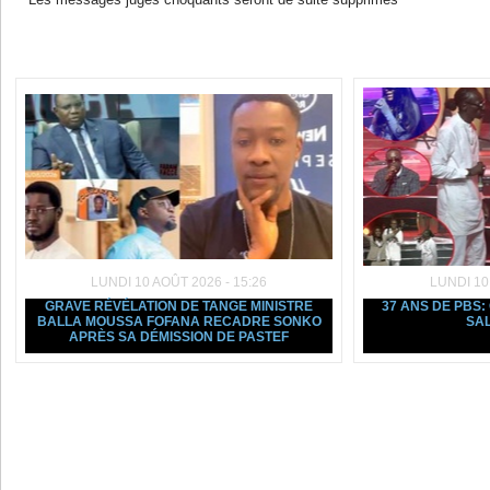
Dans la même rubrique :
LUNDI 10 AOÛT 2026 - 15:26
LUNDI 10
GRAVE RÉVÉLATION DE TANGE MINISTRE
37 ANS DE PBS:
BALLA MOUSSA FOFANA RECADRE SONKO
SA
APRÈS SA DÉMISSION DE PASTEF