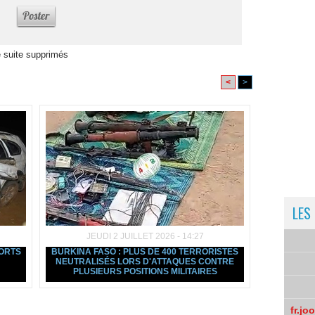
 suite supprimés
<
>
LES
JEUDI 2 JUILLET 2026 - 14:27
MORTS
BURKINA FASO : PLUS DE 400 TERRORISTES
NEUTRALISÉS LORS D'ATTAQUES CONTRE
PLUSIEURS POSITIONS MILITAIRES
fr.jo