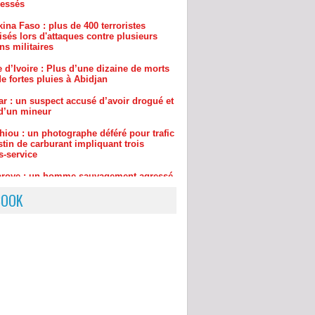
isés lors d'attaques contre plusieurs
ns militaires
 d’Ivoire : Plus d’une dizaine de morts
e fortes pluies à Abidjan
ar : un suspect accusé d’avoir drogué et
d’un mineur
hiou : un photographe déféré pour trafic
tin de carburant impliquant trois
s-service
aroye : un homme sauvagement agressé
uillé, le gang était dirigée par… une
de 75 ans
BOOK