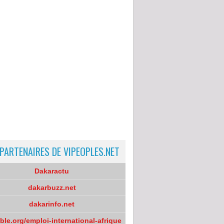
 PARTENAIRES DE VIPEOPLES.NET
Dakaractu
dakarbuzz.net
dakarinfo.net
oble.org/emploi-international-afrique