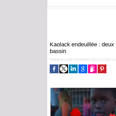
Kaolack endeuillée : deux 
bassin
Rédigé le Lundi 3 Novembre 2025 à 12:56 | Lu 