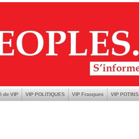
é de VIP
VIP POLITIQUES
VIP Frasques
VIP POTINS