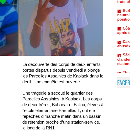
neutral
positio
Côte
après d
Dak
abusé 
Séd
clandes
station
Thi
La découverte des corps de deux enfants
et dépo
portés disparus depuis vendredi a plongé
femme 
les Parcelles Assainies de Kaolack dans le
FACE
deuil. Une enquête est ouverte.
Une tragédie a secoué le quartier des
Parcelles Assainies, à Kaolack. Les corps
de deux frères, Babacar et Fallou, élèves à
l’école élémentaire Parcelles 1, ont été
repêchés dimanche matin dans un bassin
de rétention proche d’une station-service,
le long de la RN1.