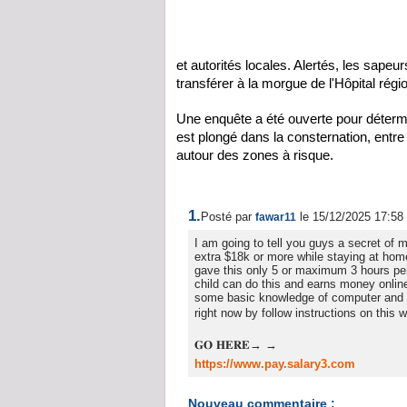
et autorités locales. Alertés, les sape
transférer à la morgue de l'Hôpital régi
Une enquête a été ouverte pour déterm
est plongé dans la consternation, entre
autour des zones à risque.
1.
Posté par
le 15/12/2025 17:58
fawar11
I am going to tell you guys a secret of
extra $18k or more while staying at hom
gave this only 5 or maximum 3 hours pe
child can do this and earns money online.
some basic knowledge of computer and i
right now by follow instructions on this 
𝐆𝐎 𝐇𝐄𝐑𝐄→ →
https://www.pay.salary3.com
Nouveau commentaire :