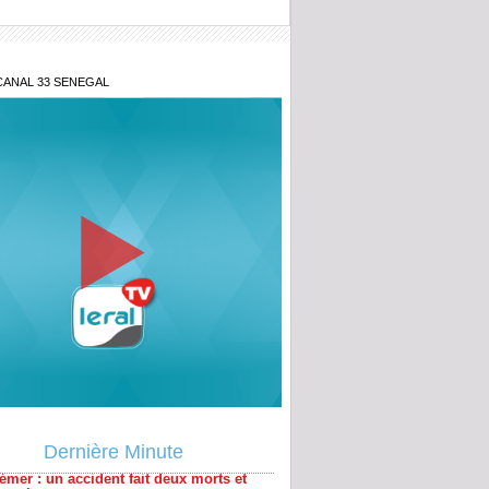
CANAL 33 SENEGAL
émer : un accident fait deux morts et
Dernière Minute
lessés
ina Faso : plus de 400 terroristes