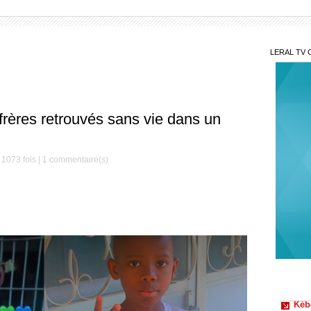
LERAL TV 
frères retrouvés sans vie dans un
1073 fois |
1
commentaire(s)
Kéb
trois b
Burk