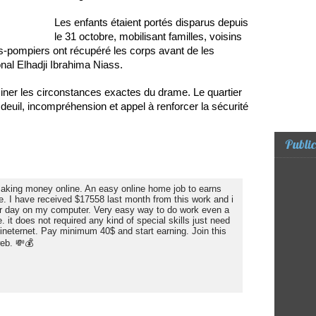
Les enfants étaient portés disparus depuis
le 31 octobre, mobilisant familles, voisins
urs-pompiers ont récupéré les corps avant de les
onal Elhadji Ibrahima Niass.
iner les circonstances exactes du drame. Le quartier
 deuil, incompréhension et appel à renforcer la sécurité
Public
 making money online. An easy online home job to earns
e. I have received $17558 last month from this work and i
r day on my computer. Very easy way to do work even a
 it does not required any kind of special skills just need
neternet. Pay minimum 40$ and start earning. Join this
web. 💸💰