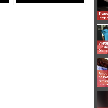
Tivaou
coup d
VIH/SI
l’inst
Diallo
Amour 
de l’a
rembou
prome