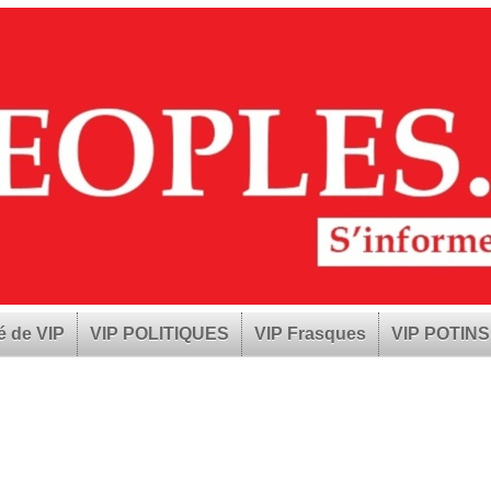
é de VIP
VIP POLITIQUES
VIP Frasques
VIP POTINS