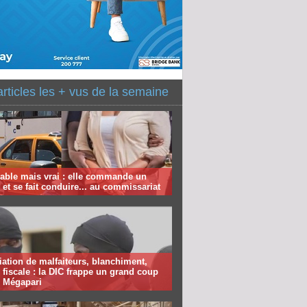
articles les + vus de la semaine
able mais vrai : elle commande un
et se fait conduire... au commissariat
ation de malfaiteurs, blanchiment,
 fiscale : la DIC frappe un grand coup
e Mégapari