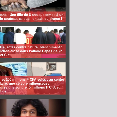
ane : Une fille de 8 ans succombe à un
e couteau, ce que l'on sait du drame !
DA, actes contre nature, blanchiment :
ruction close dans l’affaire Pape Cheikh
 et Cie
et 100 millions F CFA volés : au centre
ffaire, une célèbre influenceuse
rse une voiture, 5 millions F CFA et
t de…