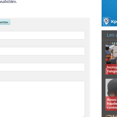
sabilités.
Les 
Incroy
Yango 
Associ
fraude
contr