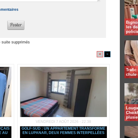
ommentaires
Bignon
les de
polici
 suite supprimés
<
>
Trafic
chute
Louga 
Cheikh
plusie
VENDREDI 7 AOÛT 2026 - 22:38
NÇAIS
GOLF-SUD : UN APPARTEMENT TRANSFORMÉ
E AU
EN LUPANAR, DEUX FEMMES INTERPELLÉES