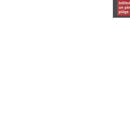
Infilt
un pèr
piège