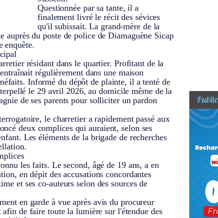
Questionnée par sa tante, il a
finalement livré le récit des sévices
qu'il subissait. La grand-mère de la
nte auprès du poste de police de Diamaguène Sicap
e enquête.
cipal
rretier résidant dans le quartier. Profitant de la
l'entraînait régulièrement dans une maison
faits. Informé du dépôt de plainte, il a tenté de
interpellé le 29 avril 2026, au domicile même de la
Public
agnie de ses parents pour solliciter un pardon
terrogatoire, le charretier a rapidement passé aux
oncé deux complices qui auraient, selon ses
enfant. Les éléments de la brigade de recherches
llation.
omplices
connu les faits. Le second, âgé de 19 ans, a en
ation, en dépit des accusations concordantes
time et ses co-auteurs selon des sources de
ement en garde à vue après avis du procureur
afin de faire toute la lumière sur l'étendue des