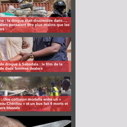
a : la drogue était dissimulée dans…,
alers pensaient être plus malins que les
ers
 de drogue à Sabodala : le film de la
 de deux femmes dealers
: Une collision mortelle entre un «
ou Chérifou » et un bus fait 4 morts et
urs blessés