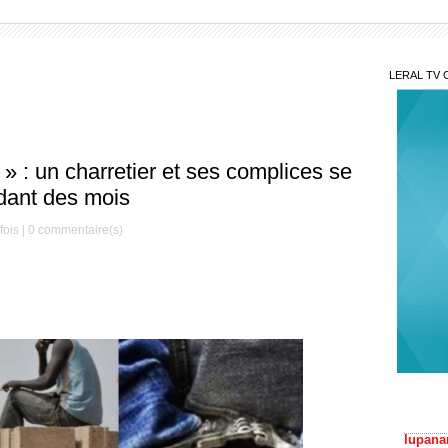
LERAL TV 
r » : un charretier et ses complices se
ndant des mois
fois |
0
commentaire(s)
Arrê
Julien
Gol
lupana
Affa
Serign