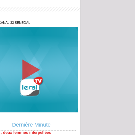
CANAL 33 SENEGAL
té pour acte contre : Le Français Florian
 Monneron échappe au procès
f-Sud : Un appartement transformé en
r, deux femmes interpellées
Dernière Minute
ire Pape Cheikh Diallo : Non-lieu pour
e Bamba Amar blanchi