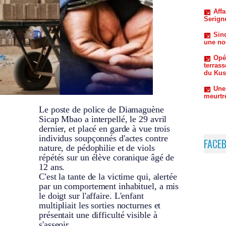
Sind
une nou
Opé
terrass
du Kus
Une 
meurtr
Le poste de police de Diamaguène
Sicap Mbao a interpellé, le 29 avril
dernier, et placé en garde à vue trois
individus soupçonnés d'actes contre
FACE
nature, de pédophilie et de viols
répétés sur un élève coranique âgé de
12 ans.
C'est la tante de la victime qui, alertée
par un comportement inhabituel, a mis
le doigt sur l'affaire. L'enfant
multipliait les sorties nocturnes et
présentait une difficulté visible à
s'asseoir.