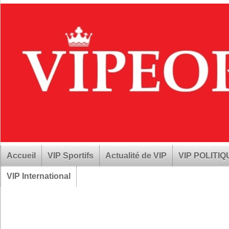
Accueil
VIP Sportifs
Actualité de VIP
VIP POLITI
VIP International