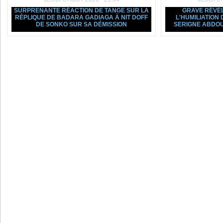
SURPRENANTE RÉACTION DE TANGE SUR LA
GRAVE RÉVÉL
RÉPLIQUE DE BADARA GADIAGA À NIT DOFF
L'HUMILIATION
DE SONKO SUR SA DÉMISSION
SERIGNE ABDOU