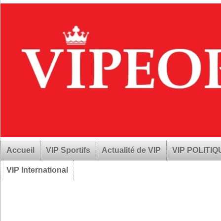
Accueil
VIP Sportifs
Actualité de VIP
VIP POLITI
VIP International