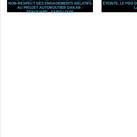
NON-RESPECT DES ENGAGEMENTS RELATIFS
ÉTEINTE, LE PDG
AU PROJET AUTOROUTIER DAKAR -
L
TIVAOUANE - SAINT-LOUIS