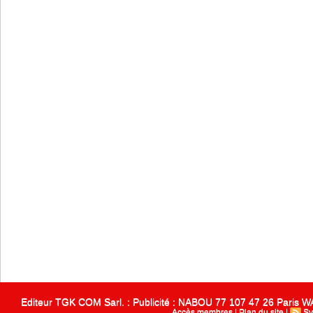
Editeur TGK COM Sarl. : Publicité : NABOU 77 107 47 26 Paris
Accès membres
|
Plan du site
|
Sy