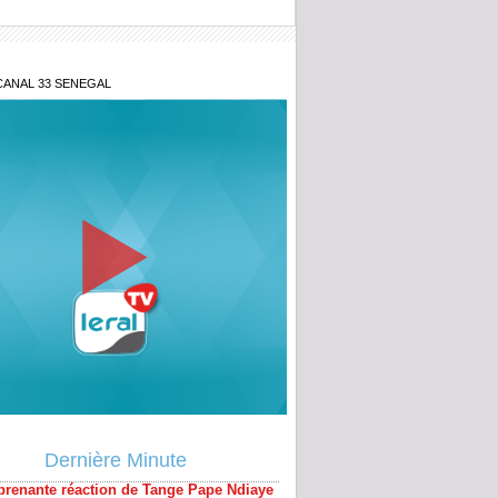
CANAL 33 SENEGAL
prenante réaction de Tange Pape Ndiaye
late la vérité sur l'ami de Sonko Ndiaga
Dernière Minute
rété
ve révélation de Tange Aissatou Diop