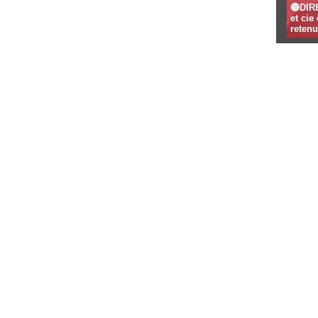
🔴DIR
et ci
retenu