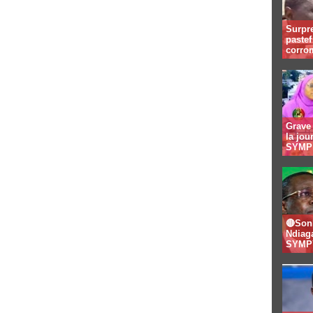
Surpre
paste
corro
Grave 
la jo
SYMPI
🔴Son
Ndiaga
SYMPY