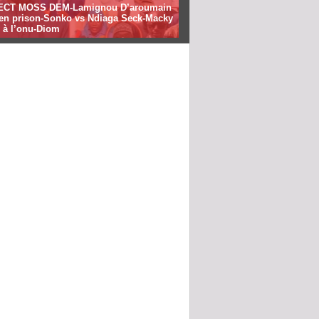
ECT MOSS DEM-Lamignou D’aroumain
e en prison-Sonko vs Ndiaga Seck-Macky
 à l’onu-Diom