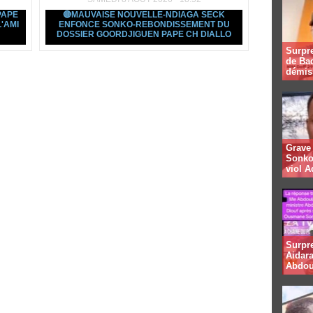
PAPE
🔴MAUVAISE NOUVELLE-NDIAGA SECK
'AMI
ENFONCE SONKO-REBONDISSEMENT DU
DOSSIER GOORDJIGUEN PAPE CH DIALLO
Surpre
de Bad
démis
Grave 
Sonko
viol A
Surpr
Aidara
Abdou