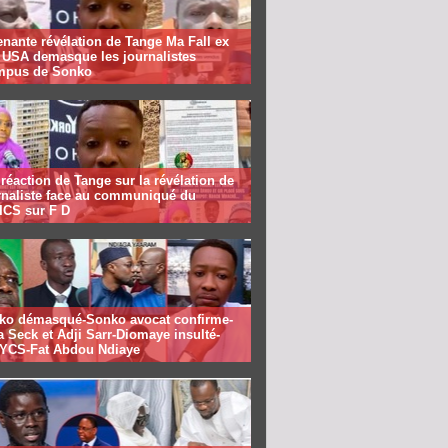
nante révélation de Tange Ma Fall ex
f USA demasque les journalistes
mpus de Sonko
réaction de Tange sur la révélation de
urnaliste face au communiqué du
CS sur F D
ko démasqué-Sonko avocat confirme-
 Seck et Adji Sarr-Diomaye insulté-
CS-Fat Abdou Ndiaye