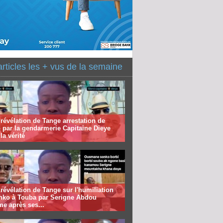
articles les + vus de la semaine
révélation de Tange arrestation de
 par la gendarmerie Capitaine Dieye
la vérité
révélation de Tange sur l'humiliation
nko à Touba par Serigne Abdou
me après ses...