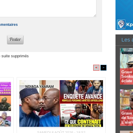
ommentaires
Les 
 suite supprimés
<
>
Grave 
Sonko
éclate 
Grave 
de So
L'alar
SAMEDI 8 AOÛT 2026 - 18:52