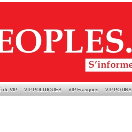
é de VIP
VIP POLITIQUES
VIP Frasques
VIP POTINS