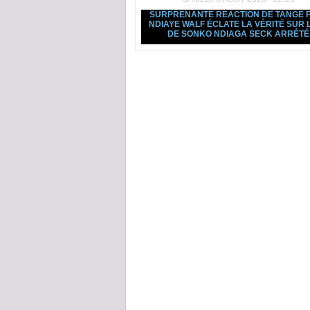
SURPRENANTE RÉACTION DE TANGE 
NDIAYE WALF ÉCLATE LA VÉRITÉ SUR L
DE SONKO NDIAGA SECK ARRÉTÉ