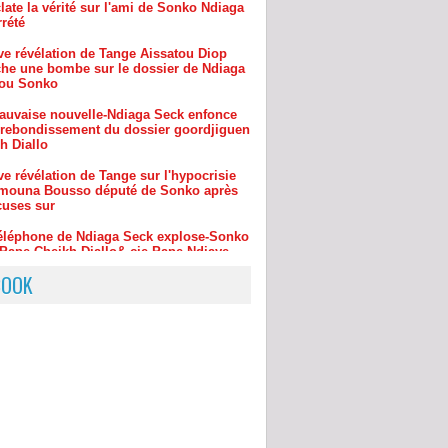
âche une bombe sur le dossier de Ndiaga
ou Sonko
auvaise nouvelle-Ndiaga Seck enfonce
rebondissement du dossier goordjiguen
h Diallo
e révélation de Tange sur l'hypocrisie
mouna Bousso député de Sonko après
cuses sur
éléphone de Ndiaga Seck explose-Sonko
?Pape Cheikh Diallo& cie-Pape Ndiaye-
aimouna Bou
ve révélation de Tange sur la mauvaise
le pour Sonko le téléphone de son ami
 Seck ..
BOOK