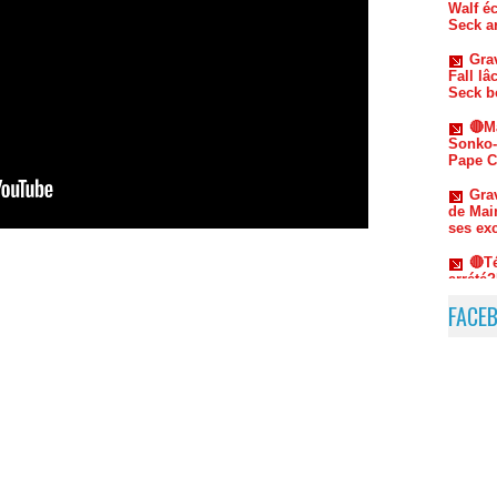
Fall l
Seck b
🔴M
Sonko-
Pape C
Grav
de Mai
ses ex
🔴T
arrété
ADF-M
Gra
nouvel
Ndiaga
FACE