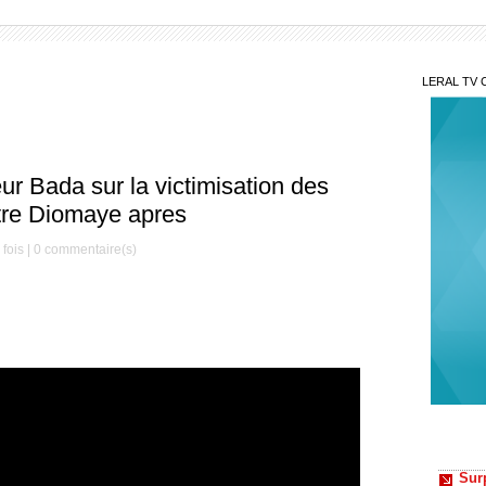
LERAL TV 
ur Bada sur la victimisation des
re Diomaye apres
fois |
0
commentaire(s)
Sur
Walf éc
Seck ar
Gra