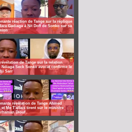
nante réaction de Tange sur la réplique
ara Gadiaga à Nit Doff de Sonko sur sa
sion
révélation de Tange sur la relation
 Ndiaga Seck Sonko avocat confirme le
dji Sarr
enante révélation de Tange Ahmed
 et Me T'allais tirent sur le ministre
rhaman Diouf