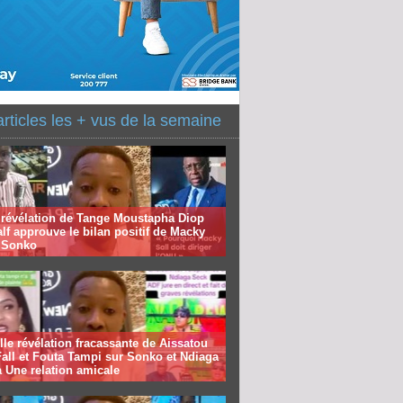
articles les + vus de la semaine
 révélation de Tange Moustapha Diop
f approuve le bilan positif de Macky
à Sonko
le révélation fracassante de Aissatou
all et Fouta Tampi sur Sonko et Ndiaga
 Une relation amicale