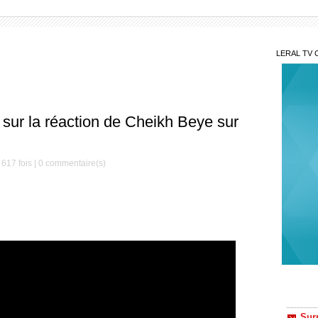
LERAL TV 
 sur la réaction de Cheikh Beye sur
 617 fois |
0
commentaire(s)
Sur
répliq
Sonko 