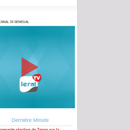
CANAL 33 SENEGAL
prenante réaction de Tange sur la
ue de Badara Gadiaga à Nit Doff de
Dernière Minute
sur sa démission