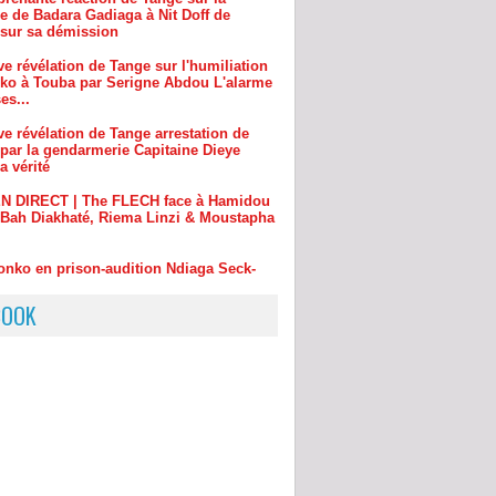
e révélation de Tange sur l'humiliation
ko à Touba par Serigne Abdou L'alarme
es...
e révélation de Tange arrestation de
par la gendarmerie Capitaine Dieye
la vérité
EN DIRECT | The FLECH face à Hamidou
 Bah Diakhaté, Riema Linzi & Moustapha
.
onko en prison-audition Ndiaga Seck-
ne Diéye réagit-Nit Dof en colére-Ngoné
 attaquée
rave révélation de Mollah Morguen
t sonko Diomaye aprés les menaces et
lations sur les discours
BOOK