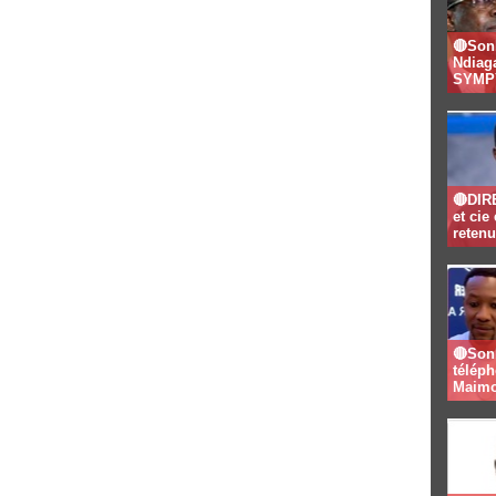
🔴Son
Ndiaga
SYMPY
🔴DIR
et ci
retenu
🔴Son
télép
Maimo