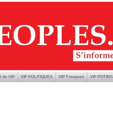
é de VIP
VIP POLITIQUES
VIP Frasques
VIP POTINS