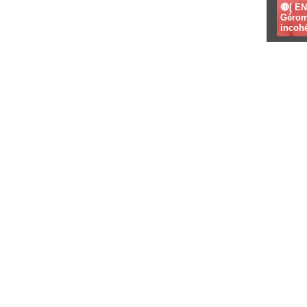
🔴[ E
Gérom
incoh