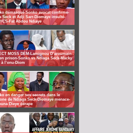
ko démasqué-Sonko avocat confirme-
 Seck et Adji Sarr-Diomaye insulté-
CS-Fat Abdou Ndiaye
ECT MOSS DEM-Lamignou D’aroumain
e en prison-Sonko vs Ndiaga Seck-Macky
 à l’onu-Diom
ko en danger ses secrets dans le
hone de Ndiaga Seck-Diomaye menace-
una Dieye dérape