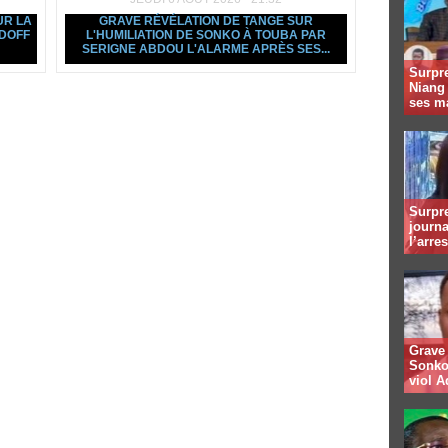
UR LA
GRAVE RÉVÉLATION DE TANGE SUR
 DOFF
L'HUMILIATION DE SONKO À TOUBA PAR
SERIGNE ABDOU L'ALARME APRÈS SES...
Surpre
Niang
ses m
Surpre
journa
l’arre
Grave 
Sonko
viol A