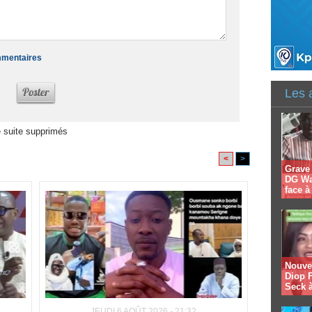
ommentaires
Les 
 suite supprimés
<
>
Grave
DG Wal
face 
Nouvel
Diop F
Seck à
JEUDI 6 AOÛT 2026 - 21:32