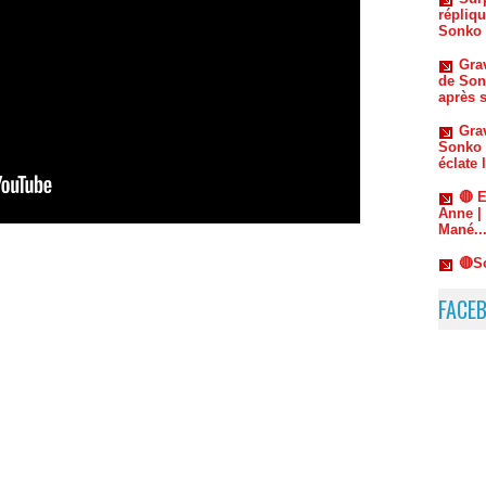
Grav
de Son
après s
Grav
Sonko 
éclate 
🔴 
Anne |
Mané..
🔴S
Capitai
Saliou
🔴G
détrui
manupi
FACE