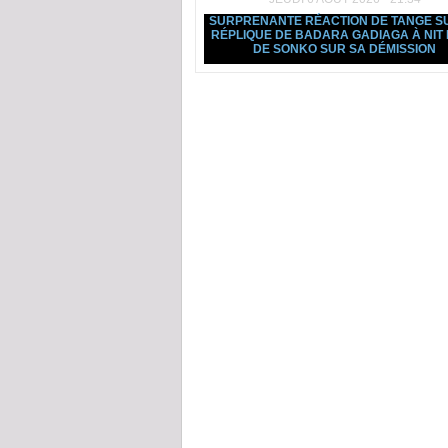
SURPRENANTE RÉACTION DE TANGE S
RÉPLIQUE DE BADARA GADIAGA À NIT
DE SONKO SUR SA DÉMISSION