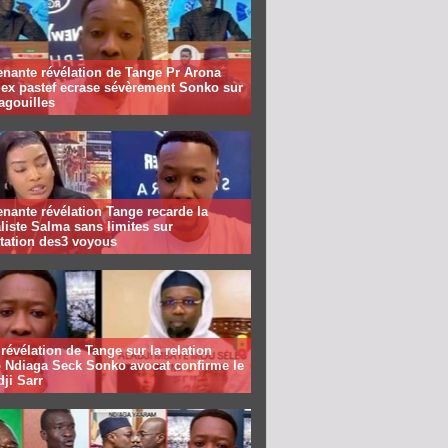
nante révélation de Tange Pr Arona
 ex pastef ecrase sévèrement Sonko sur
agouilles
nante révélation Tange recarde la
liste Salma sans limites sur
station des3 voyous
révélation de Tange sur la relation
 Ndiaga Seck Sonko avocat confirme le
dji Sarr