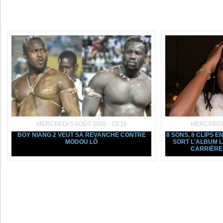
Dans la même rubrique :
MERCREDI 5 AOÛT 2026 - 23:16
MERCREDI 5
BOY NIANG 2 VEUT SA REVANCHE CONTRE
8 SONS, 8 CLIPS E
MODOU LÔ
SORT L'ALBUM L
CARRIÈRE, 