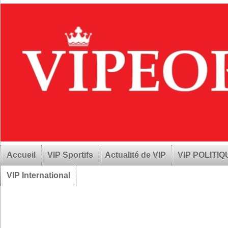
Accueil
VIP Sportifs
Actualité de VIP
VIP POLITI
VIP International