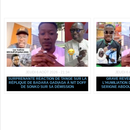
Dans la même rubrique :
JEUDI 6 AOÛT 2026 - 21:34
JEUDI 6 
SURPRENANTE RÉACTION DE TANGE SUR LA
GRAVE RÉVÉL
RÉPLIQUE DE BADARA GADIAGA À NIT DOFF
L'HUMILIATION
DE SONKO SUR SA DÉMISSION
SERIGNE ABDOU