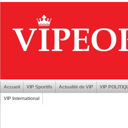
Accueil
VIP Sportifs
Actualité de VIP
VIP POLITI
VIP International