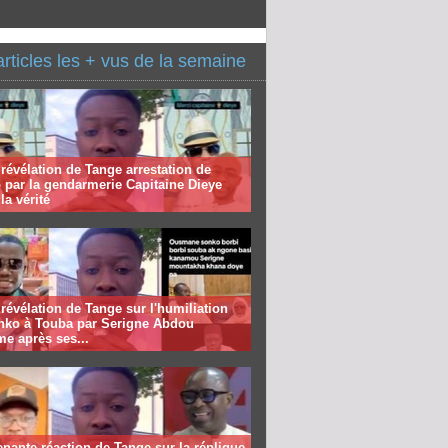
articles les + vus de la semaine
révélation de Tange arrestation de
 par la gendarmerie Capitaine Dieye
la vérité
révélation de Tange sur l'humiliation
nko à Touba par Serigne Abdou
me après ses...
nante réaction de Tange sur la réplique