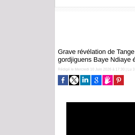
Grave révélation de Tang
gordjiguens Baye Ndiaye éc
Rédigé le Mercredi 10 Juin 2026 à 17:30 | Lu 3