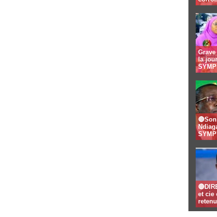
Grave 
la jo
SYMPI
🔴Son
Ndiaga
SYMPY
🔴DIR
et ci
retenu