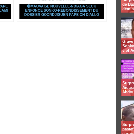
de Bad
PAPE
🔴MAUVAISE NOUVELLE-NDIAGA SECK
démis
'AMI
ENFONCE SONKO-REBONDISSEMENT DU
DOSSIER GOORDJIGUEN PAPE CH DIALLO
Grave 
Sonko
viol A
Surpr
Aidara
Abdou
Surpre
paste
corro