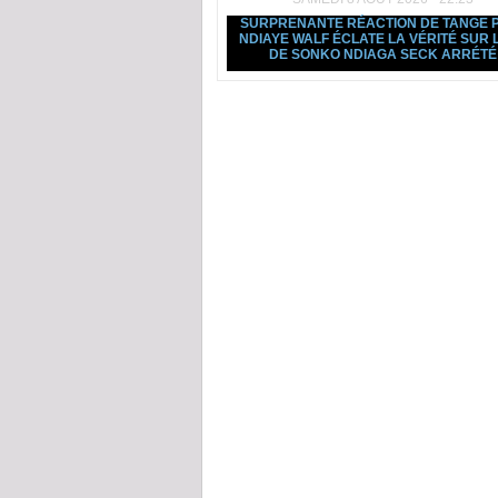
SURPRENANTE RÉACTION DE TANGE 
NDIAYE WALF ÉCLATE LA VÉRITÉ SUR L
DE SONKO NDIAGA SECK ARRÉTÉ