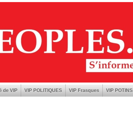
é de VIP
VIP POLITIQUES
VIP Frasques
VIP POTINS