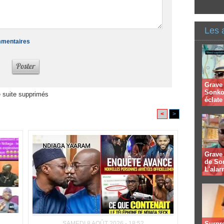
Les 
ommentaires
Grave 
Sonko
 suite supprimés
éclate 
<
>
Grave 
de So
L'alar
SAMEDI 8 AOÛT 2026 - 18:52
Surpre