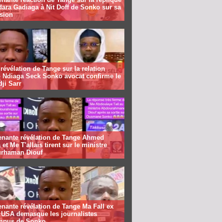
ara Gadiaga à Nit Doff de Sonko sur sa
sion
révélation de Tange sur la relation
 Ndiaga Seck Sonko avocat confirme le
dji Sarr
enante révélation de Tange Ahmed
 et Me T'allais tirent sur le ministre
rhaman Diouf
nante révélation de Tange Ma Fall ex
f USA demasque les journalistes
mpus de Sonko