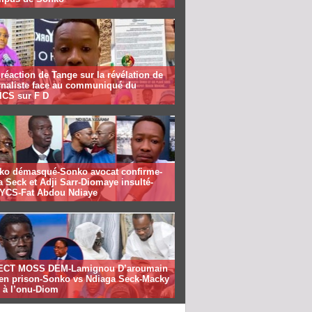
réaction de Tange sur la révélation de
urnaliste face au communiqué du
CS sur F D
ko démasqué-Sonko avocat confirme-
 Seck et Adji Sarr-Diomaye insulté-
CS-Fat Abdou Ndiaye
ECT MOSS DEM-Lamignou D’aroumain
e en prison-Sonko vs Ndiaga Seck-Macky
 à l’onu-Diom