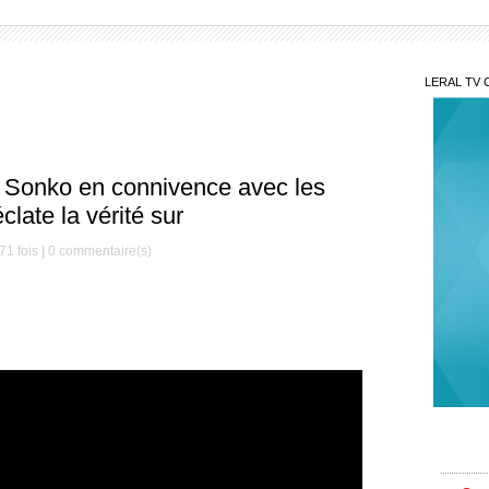
LERAL TV 
e Sonko en connivence avec les
late la vérité sur
71 fois |
0
commentaire(s)
Sur
Walf éc
Seck ar