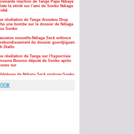
ve révélation de Tange Aissatou Diop
âche une bombe sur le dossier de Ndiaga
ou Sonko
auvaise nouvelle-Ndiaga Seck enfonce
rebondissement du dossier goordjiguen
h Diallo
e révélation de Tange sur l'hypocrisie
mouna Bousso député de Sonko après
cuses sur
éléphone de Ndiaga Seck explose-Sonko
?Pape Cheikh Diallo& cie-Pape Ndiaye-
aimouna Bou
ve révélation de Tange sur la mauvaise
BOOK
le pour Sonko le téléphone de son ami
 Seck ..