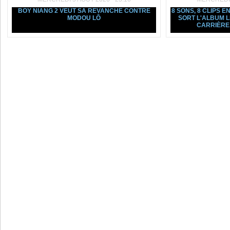
BOY NIANG 2 VEUT SA REVANCHE CONTRE
8 SONS, 8 CLIPS E
MODOU LÔ
SORT L'ALBUM L
CARRIÈRE, 