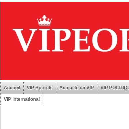
Accueil
VIP Sportifs
Actualité de VIP
VIP POLITI
VIP International