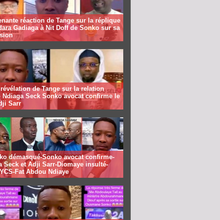
nante réaction de Tange sur la réplique
ara Gadiaga à Nit Doff de Sonko sur sa
sion
révélation de Tange sur la relation
 Ndiaga Seck Sonko avocat confirme le
dji Sarr
ko démasqué-Sonko avocat confirme-
 Seck et Adji Sarr-Diomaye insulté-
CS-Fat Abdou Ndiaye