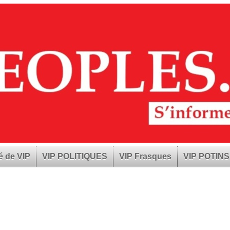
é de VIP
VIP POLITIQUES
VIP Frasques
VIP POTINS