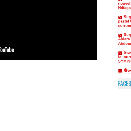
pastef
corrom
Sur
Aidara 
Abdou
Grav
la jou
SYMPIC
🔴S
Seck-F
journa
🔴A
Cheikh
FACE