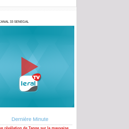
CANAL 33 SENEGAL
ve révélation de Tange sur la mauvaise
le pour Sonko le téléphone de son ami
Dernière Minute
 Seck ..
prenante révélation de Tange Ma Fall ex