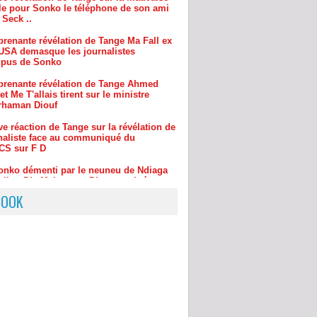
 USA demasque les journalistes
pus de Sonko
prenante révélation de Tange Ahmed
et Me T'allais tirent sur le ministre
rhaman Diouf
e réaction de Tange sur la révélation de
rnaliste face au communiqué du
S sur F D
onko démenti par le neuneu de Ndiaga
allou Dia-Maimouna Dieye corrigé-
listes corrompus
ffaire Ndiaga Seck Sonko tombe? Pape
 Diallo devant le juge dément tout
BOOK