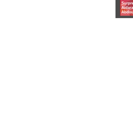
Surpr
Aidara
Abdou