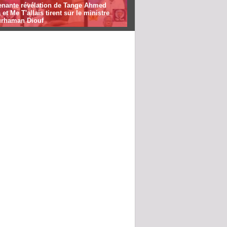
enante révélation de Tange Ahmed
 et Me T'allais tirent sur le ministre
rhaman Diouf