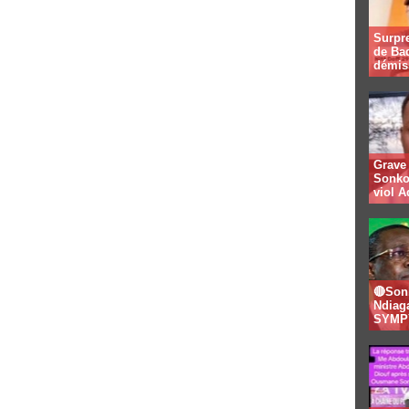
Surpre
de Bad
démis
Grave 
Sonko
viol A
🔴Son
Ndiaga
SYMPY