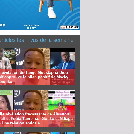
articles les + vus de la semaine
 révélation de Tange Moustapha Diop
f approuve le bilan positif de Macky
à Sonko
le révélation fracassante de Aissatou
all et Fouta Tampi sur Sonko et Ndiaga
 Une relation amicale