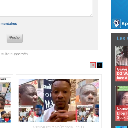
ommentaires
Les 
 suite supprimés
<
>
Grave
DG Wal
face 
Nouvel
Diop F
Seck à
VENDREDI 7 AOÛT 2026 - 22:18