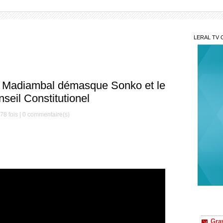
LERAL TV 
e Madiambal démasque Sonko et le
seil Constitutionel
78 fois |
0
commentaire(s)
Gra
nouvel
Ndiaga
Sur