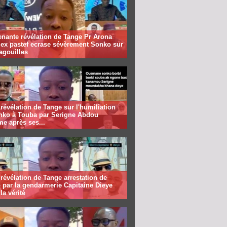
nante révélation de Tange Pr Arona
 ex pastef ecrase sévèrement Sonko sur
agouilles
révélation de Tange sur l'humiliation
nko à Touba par Serigne Abdou
me après ses...
révélation de Tange arrestation de
 par la gendarmerie Capitaine Dieye
la vérité