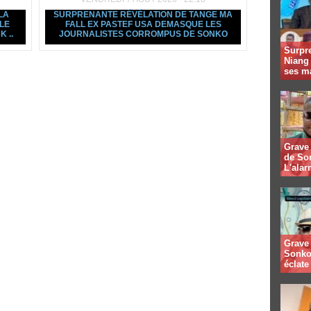
LA
SURPRENANTE RÉVÉLATION DE TANGE MA
LE
FALL EX PASTEF USA DEMASQUE LES
 ..
JOURNALISTES CORROMPUS DE SONKO
Surpre
Niang
ses m
Grave 
de So
L'alar
Grave 
Sonko
éclate 