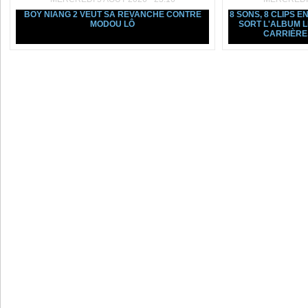
BOY NIANG 2 VEUT SA REVANCHE CONTRE
8 SONS, 8 CLIPS E
MODOU LÔ
SORT L'ALBUM L
CARRIÈRE, 