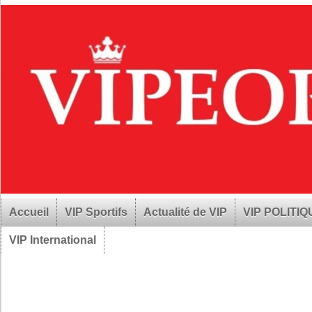
Accueil
VIP Sportifs
Actualité de VIP
VIP POLITI
VIP International