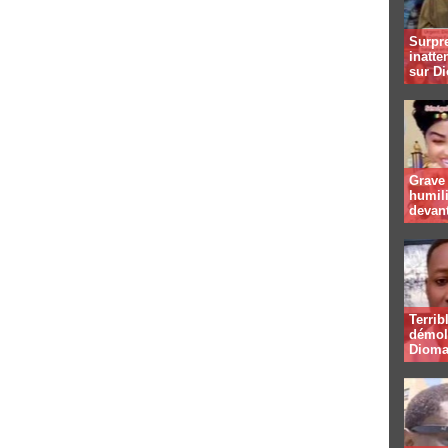
Surpre
inatte
sur D
Grave
humil
devan
Terrib
démoli
Dioma