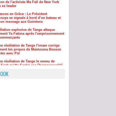
uya se signale à bord d’un bateau et
 un message aux Guinéens
élation explosive de Tange attaque
ment Ya Fatima après l'emprisonnement
commerçants
ve révélation de Tange l'imam corrige
ment les propos de Maimouna Bousso
nko avec Psl
ve révélation de Tange le neveu de
 Seck quitte Sonko sur l'homosexualité
oncle et..
ible révélation de Tange choc de Fat
après l'humiliation de Sonko sur son
rtement
BOOK