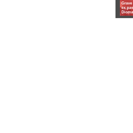
Grave 
ex pa
Dioma