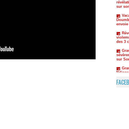
Doumbo
envoie
Rév
violem
des 3 
Gra
sévère
sur So
Gra
Ndiaga
de son 
Terr
Danso 
compo
FACE