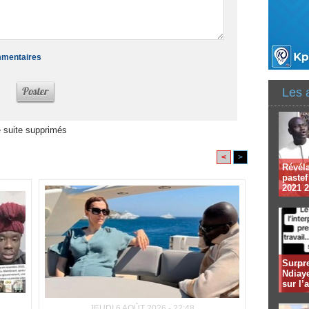
ommentaires
Les 
 suite supprimés
<
>
Révéla
pastef
2021 
Surpr
Ndiay
sur l’
JEUDI 6 AOÛT 2026 - 22:48