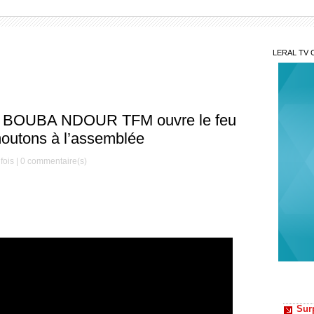
LERAL TV 
ge BOUBA NDOUR TFM ouvre le feu
moutons à l’assemblée
fois |
0
commentaire(s)
Sur
révélat
sur so
Vac