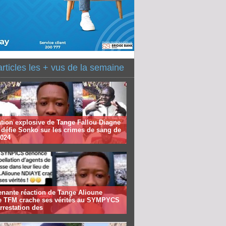
articles les + vus de la semaine
tion explosive de Tange Fallou Diagne
 défie Sonko sur les crimes de sang de
2024
enante réaction de Tange Alioune
e TFM crache ses vérités au SYMPYCS
arrestation des