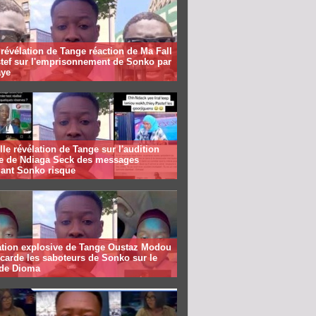
révélation de Tange réaction de Ma Fall
stef sur l'emprisonnement de Sonko par
ye
le révélation de Tange sur l'audition
te de Ndiaga Seck des messages
lant Sonko risque
ation explosive de Tange Oustaz Modou
ecarde les saboteurs de Sonko sur le
 de Dioma