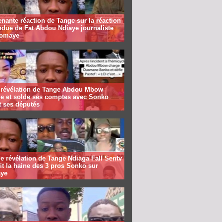
nante réaction de Tange sur la réaction
ndue de Fat Abdou Ndiaye journaliste
iomaye
 révélation de Tange Abdou Mbow
ie et solde ses comptes avec Sonko
t ses députés
le révélation de Tange Ndiaga Fall Sentv
t la haine des 3 pros Sonko sur
ye