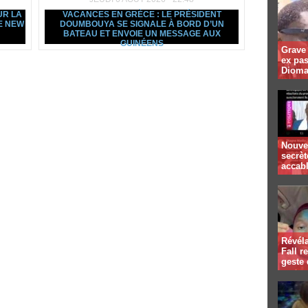
UR LA
VACANCES EN GRÈCE : LE PRÉSIDENT
E NEW
DOUMBOUYA SE SIGNALE À BORD D’UN
BATEAU ET ENVOIE UN MESSAGE AUX
GUINÉENS
Grave 
ex pa
Dioma
Nouvel
secrè
accab
Révél
Fall r
geste