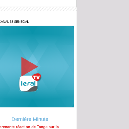
CANAL 33 SENEGAL
prenante réaction de Tange sur la
ion de l'activiste Ma Fall de New York
Dernière Minute
n ex leader
ances en Grèce : Le Président