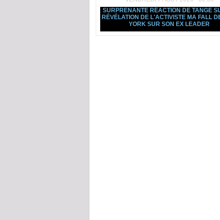
SURPRENANTE RÉACTION DE TANGE S
RÉVÉLATION DE L'ACTIVISTE MA FALL D
YORK SUR SON EX LEADER