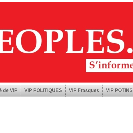
é de VIP
VIP POLITIQUES
VIP Frasques
VIP POTINS