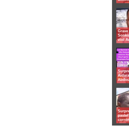
Grave 
Sonko
viol A
Surpr
Aidara
Abdou
Surpre
paste
corro