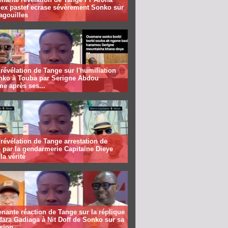
 ex pastef ecrase sévèrement Sonko sur
agouilles
révélation de Tange sur l'humiliation
nko à Touba par Serigne Abdou
me après ses...
révélation de Tange arrestation de
 par la gendarmerie Capitaine Dieye
la vérité
nante réaction de Tange sur la réplique
ara Gadiaga à Nit Doff de Sonko sur sa
sion