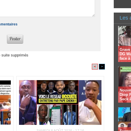
Les 
ommentaires
Grave
DG Wal
 suite supprimés
face 
<
>
Nouvel
Diop F
Seck à
SAMEDI 8 AOÛT 2026 - 17:16
Surpre