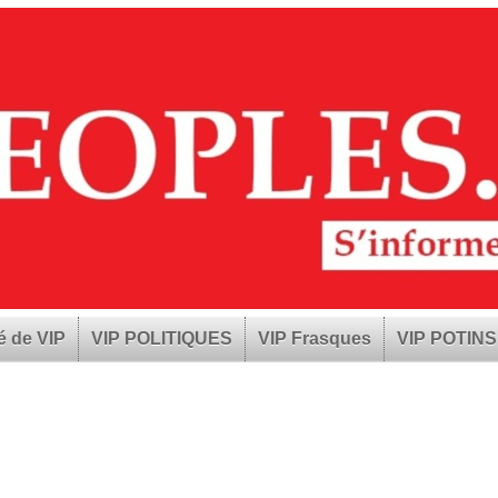
é de VIP
VIP POLITIQUES
VIP Frasques
VIP POTINS