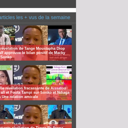
articles les + vus de la semaine
 révélation de Tange Moustapha Diop
f approuve le bilan positif de Macky
à Sonko
le révélation fracassante de Aissatou
all et Fouta Tampi sur Sonko et Ndiaga
 Une relation amicale
nante révélation de Tange Pr Arona