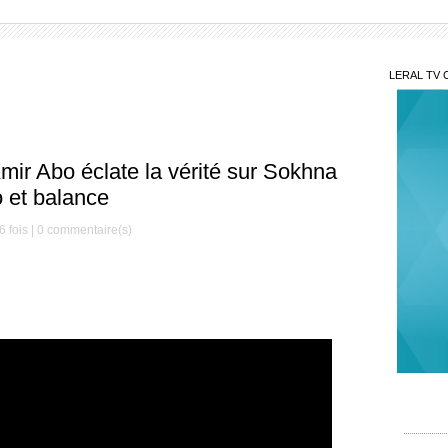
LERAL TV 
mir Abo éclate la vérité sur Sokhna
o et balance
 fois |
0
commentaire(s)
Grav
de Mai
ses ex