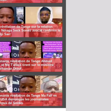
révélation de Tange sur la relation
 Ndiaga Seck Sonko avocat confirme le
dji Sarr
enante révélation de Tange Ahmed
 et Me T'allais tirent sur le ministre
rhaman Diouf
nante révélation de Tange Ma Fall ex
f USA demasque les journalistes
mpus de Sonko