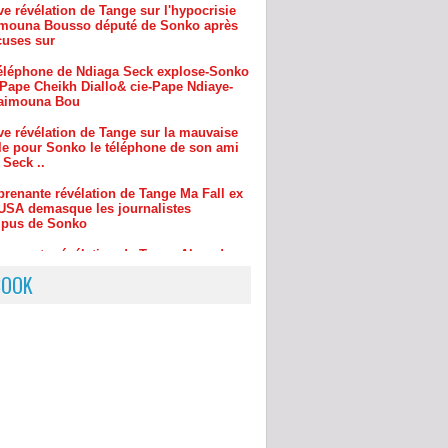
éléphone de Ndiaga Seck explose-Sonko
?Pape Cheikh Diallo& cie-Pape Ndiaye-
aimouna Bou
ve révélation de Tange sur la mauvaise
le pour Sonko le téléphone de son ami
 Seck ..
prenante révélation de Tange Ma Fall ex
 USA demasque les journalistes
pus de Sonko
prenante révélation de Tange Ahmed
et Me T'allais tirent sur le ministre
rhaman Diouf
e réaction de Tange sur la révélation de
rnaliste face au communiqué du
BOOK
S sur F D