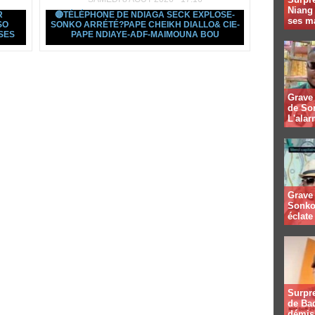
Niang
R
🔴TÉLÉPHONE DE NDIAGA SECK EXPLOSE-
ses m
SO
SONKO ARRÉTÉ?PAPE CHEIKH DIALLO& CIE-
SES
PAPE NDIAYE-ADF-MAIMOUNA BOU
Grave 
de So
L'alar
Grave 
Sonko
éclate 
Surpre
de Bad
démis