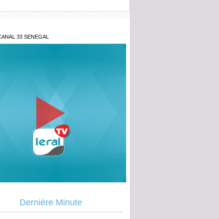
CANAL 33 SENEGAL
e révélation de Tange sur l'hypocrisie
Dernière Minute
mouna Bousso député de Sonko après
cuses sur