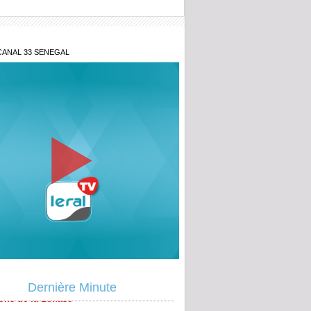
CANAL 33 SENEGAL
étanes 2026 : Aminata Touré lance
ative « Zéro Violence » depuis sa ville
ougou : la gendarmerie intensifie la
contre l’orpaillage clandestin, un
u site démantelé à Mouran
rité routière mondiale : Le discours fort
ecteur Général de l'ANASER, Atoumane
a tribune des Nations Unies
endu contrat de 50 millions : Les
ions de la Lonase
ite Côte Fashion Week 2026 : La mode
Dernière Minute
rme comme un moteur de développement
ique et social