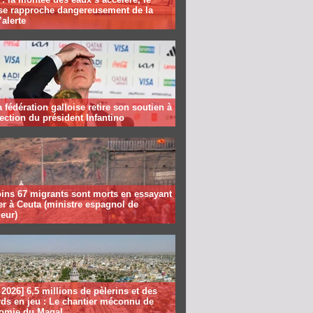
se rapproche dangereusement de la
’alerte
la fédération galloise retire son soutien à
lection du président Infantino
ins 67 migrants sont morts en essayant
er à Ceuta (ministre espagnol de
ieur)
2026] 6,5 millions de pèlerins et des
rds en jeu : Le chantier méconnu de
nomie du Magal