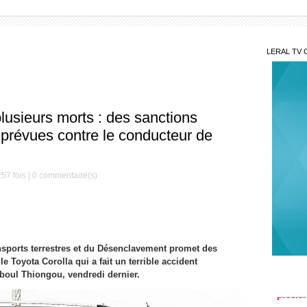
LERAL TV 
plusieurs morts : des sanctions
Nav
l'initi
 prévues contre le conducteur de
natale
Kéd
traque 
57 fois |
0
commentaire(s)
nouvea
Sécu
du Dir
SY, à l
Prét
ansports terrestres et du Désenclavement promet des
précis
e Toyota Corolla qui a fait un terrible accident
boul Thiongou, vendredi dernier.
Pet
s'affi
économ