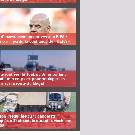
 d’investissements privés à la FIFA :
ino a « perdu la confiance de l’UEFA »
té routière Ila Touba : Un important
itif mis en place pour soulager les
s sur la route du Magal
ion irrégulière : 173 candidats
eptés à Toubacouta durant le week-end
gal