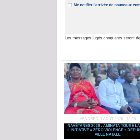
Me notifier l'arrivée de nouveaux c
Les messages jugés choquants seront de
Dans la même rubrique :
VENDREDI 7 AOÛT 2026 - 15:05
NAVÉTANES 2026 : AMINATA TOURÉ L
L'INITIATIVE « ZÉRO VIOLENCE » DEPUI
VILLE NATALE