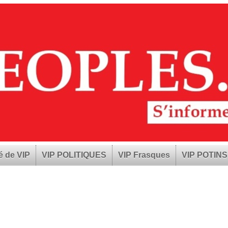
é de VIP
VIP POLITIQUES
VIP Frasques
VIP POTINS