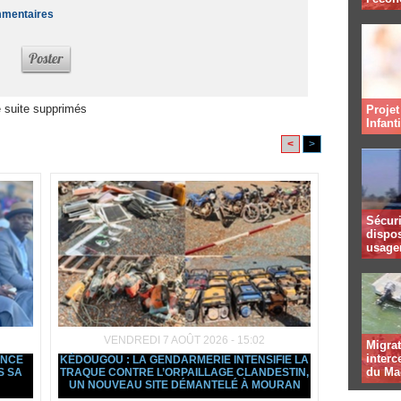
ommentaires
 suite supprimés
Projet
Infant
<
>
Sécuri
dispos
usager
VENDREDI 7 AOÛT 2026 - 15:02
Migrat
interc
ANCE
KÉDOUGOU : LA GENDARMERIE INTENSIFIE LA
du Ma
S SA
TRAQUE CONTRE L’ORPAILLAGE CLANDESTIN,
UN NOUVEAU SITE DÉMANTELÉ À MOURAN