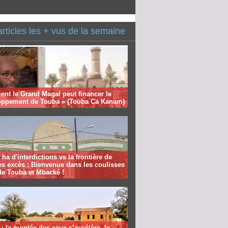
articles les + vus de la semaine
nt le Grand Magal peut financer le
oppement de Touba » (Touba Ca Kanam)
 ha d'interdictions vs la frontière de
es excès : Bienvenue dans les coulisses
de Touba et Mbacké !
: la montée des eaux s’accélère, le