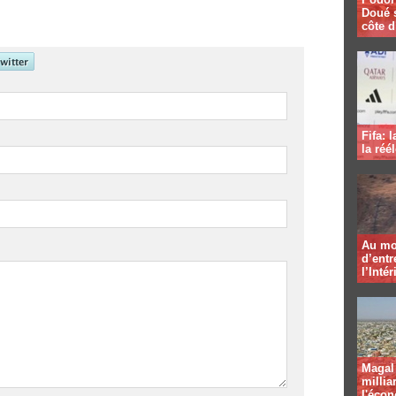
Doué 
côte d
Fifa: 
la réé
Au mo
d’entr
l’Intér
Magal 
millia
l'éco