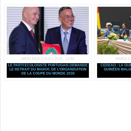
MERCREDI 5 AOÛT 2026 - 13:55
MARDI 4 
LE PARTI ÉCOLOGISTE PORTUGAIS DEMANDE
CEDEAO : LA GU
LE RETRAIT DU MAROC DE L’ORGANISATION
GUINÉEN MALGR
DE LA COUPE DU MONDE 2030