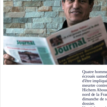
Quatre hommes
écroués samed
d'être impliqu
meurtre contre
Hichem Aboud 
nord de la Fra
dimanche de s
dossier.