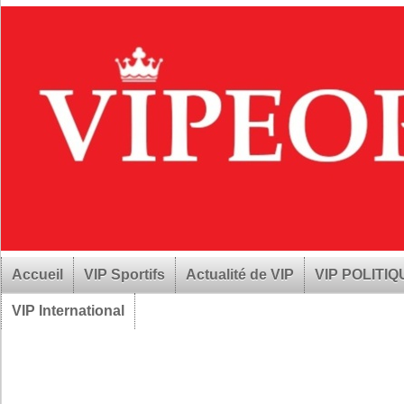
Accueil
VIP Sportifs
Actualité de VIP
VIP POLITI
VIP International