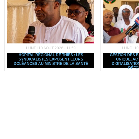
LUNDI 10 AOÛT 2026 - 11:59
LUNDI 10
HÔPITAL RÉGIONAL DE THIÈS : LES
GESTION DES B
SYNDICALISTES EXPOSENT LEURS
UNIQUE, AC
DOLÉANCES AU MINISTRE DE LA SANTÉ
DIGITALISATIO
RÉFO