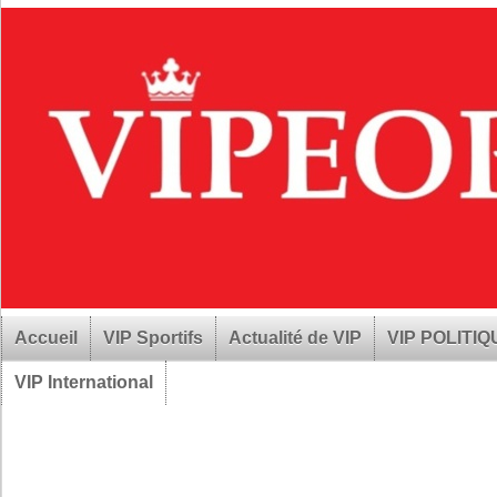
Accueil
VIP Sportifs
Actualité de VIP
VIP POLITI
VIP International