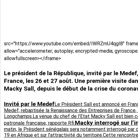
src="https://www.youtube.com/embed/IWRZmU4qgI8" frame
allow="accelerometer; autoplay; encrypted-media; gyroscope; 
allowfullscreen></iframe>
Le président de la République, invité par le Medef
France, les 26 et 27 août. Une première visite da
Macky Sall, depuis le début de la crise du corona
Invité par le Medef
Le Président Sall est annoncé en Franc
Medef, rebaptisée la Renaissance des Entreprises de France, q
Longchamps.La venue du chef de l’Etat Macky Sall est bien co
Macky interrogé sur l’
patronale française, rapporte Rfi.
matin, le Président sénégalais sera notamment interrogé par d
19 en Afrique et sur l’attractivité du territoire.Cette rencont