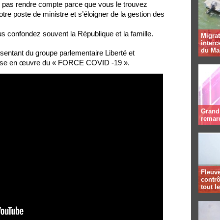
z pas rendre compte parce que vous le trouvez
tre poste de ministre et s’éloigner de la gestion des
 confondez souvent la République et la famille.
Migrat
interc
du Ma
ant du groupe parlementaire Liberté et
 mise en œuvre du « FORCE COVID -19 ».
Grand 
remar
Fleuve
contrô
tout l