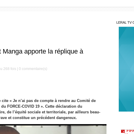
LERAL TV 
t Manga apporte la réplique à
u 268 fois |
0
commentaire(s)
e cite « Je n’ai pas de compte à rendre au Comité de
s du FORCE-COVID 19 ». Cette déclaration du
de l’équité sociale et territoriale, par ailleurs beau-
FIFA
critiqu
rave et constitue un précédent dangereux.
Cont
Habib 