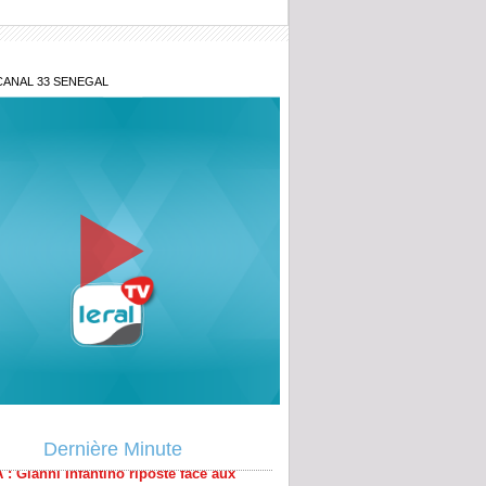
CANAL 33 SENEGAL
 : Gianni Infantino riposte face aux
es
Dernière Minute
re le "folklore" à Tivaouane : Sérigne
Sy Mansour met en garde les