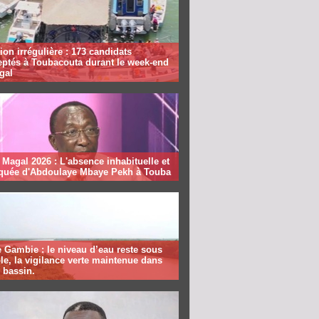
ion irrégulière : 173 candidats
eptés à Toubacouta durant le week-end
gal
Magal 2026 : L'absence inhabituelle et
quée d'Abdoulaye Mbaye Pekh à Touba
 Gambie : le niveau d’eau reste sous
le, la vigilance verte maintenue dans
e bassin.