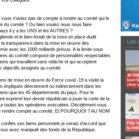
si vous n’aviez pas de compte à rendre au comité qui le
ilité du comité ? Ou bien voulez nous nous faire
pays il y a les UNS et les AUTRES ?
timité et le bien-fondé de la mise en place dudit
Les 
ir la transparence dans la mise en œuvre des
émie avec les 1000 milliards prévus. A la limite vous
res du comité composé de personnalités respectables
ions qui travaillent sans relâche et qui acceptent
s objectifs assignés au comité.
30 000
ions de mise en œuvre du Force covid -19 a visité la
tous l
choc 
ces impliqués directement ou indirectement dans les
 ainsi que les 45 départements du pays. Pour le
t exprimé leur devoir républicain à jouer la carte de la
sur toutes les opérations exécutées. Décidément vous
gé de rendre compte au comité. Et POURQUOI ? AU NOM
confiés ses biens personnels je serais d’accord que
Fifa: 
la réé
 vous avez manipulé des fonds de la République.