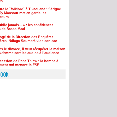
nceurs
blie jamais... » : les confidences
s de Baaba Maal
ogé de la Direction des Enquêtes
ères, Ndiaga Soumaré vide son sac
s le divorce, il veut récupérer la maison
x-femme sort les audios à l’audience
cession de Pape Thiaw : la bombe à
ement qui menace la FSF
BOOK