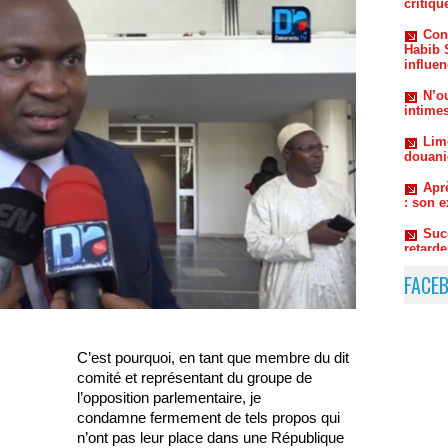
influe
N’ou
intime
Lim
douani
Aprè
: son e
Suc
retard
FACE
C’est pourquoi, en tant que membre du dit
comité et représentant du groupe de
l’opposition parlementaire, je
condamne fermement de tels propos qui
n’ont pas leur place dans une République