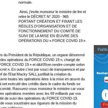
normale.
Ainsi, j’invite monsieur le ministre de lire et
relire le DÉCRET N° 2020 - 965
PORTANT CRÉATION ET FIXANT LES
RÈGLES D'ORGANISATION ET DE
FONCTIONNEMENT DU COMITÉ DE
SUIVI DE LA MISE EN ŒUVRE DES
OPÉRATIONS DU « FORCE COVID 19 »
Public
auprès du Président de la République, un organe dénommé
e des opérations du FORCE COVID 19 », chargé de
« FORCE COVID 19 » et d&#39;en rendre compte selon
cret ». En outre c’est par souci de transparence et par
de l’Etat Macky SALL justifiait la création du
vre toutes les opérations liées à la mise en œuvre du
ui ont exécuté des crédits dans le cadre du fonds se
u comité. Rassurez-vous monsieur le ministre car vous
s opérations menées avec les 69 milliards par vos
omité de suivi des opérations du FORCE COVID-19.
é de vous soustraire aux rigueurs de la mission du
 vos collègues.