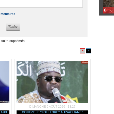
Émigr
ommentaires
 suite supprimés
<
>
DIMANCHE 9 AOÛT 2026 - 13:27
E AUX
CONTRE LE "FOLKLORE" À TIVAOUANE :