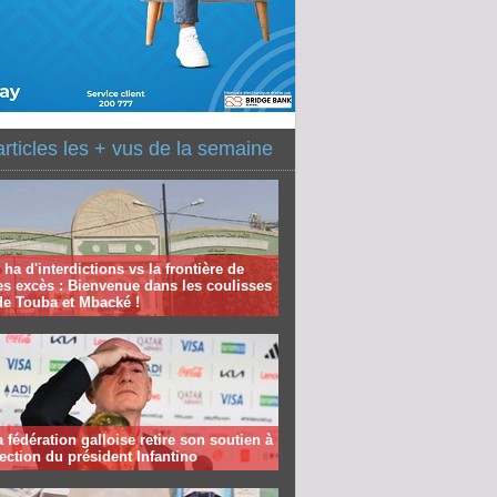
articles les + vus de la semaine
 ha d'interdictions vs la frontière de
es excès : Bienvenue dans les coulisses
de Touba et Mbacké !
la fédération galloise retire son soutien à
lection du président Infantino