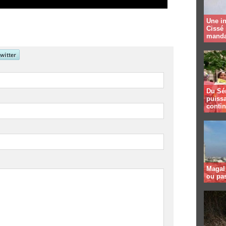
Une in
Cissé 
manda
Du Sé
puissa
contin
Magal 
ou pa