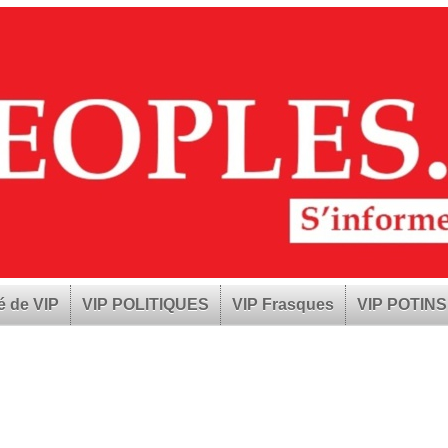
é de VIP
VIP POLITIQUES
VIP Frasques
VIP POTINS