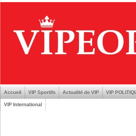
Accueil
VIP Sportifs
Actualité de VIP
VIP POLITI
VIP International