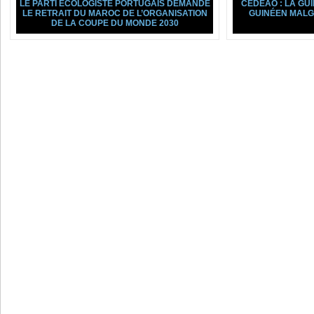
LE PARTI ÉCOLOGISTE PORTUGAIS DEMANDE
CEDEAO : LA GU
LE RETRAIT DU MAROC DE L’ORGANISATION
GUINÉEN MALGR
DE LA COUPE DU MONDE 2030