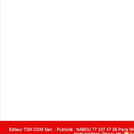
Editeur TGK COM Sarl. : Publicité : NABOU 77 107 47 26 Paris
Accès membres
|
Plan du site
|
Sy