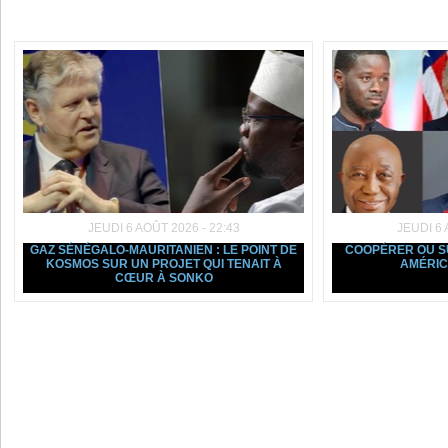
Dans la même rubrique :
JEUDI 6 AOÛT 2026 - 22:43
JEUDI 6 
GAZ SÉNÉGALO-MAURITANIEN : LE POINT DE
COOPÉRER OU SU
KOSMOS SUR UN PROJET QUI TENAIT À
AMÉRIC
CŒUR À SONKO