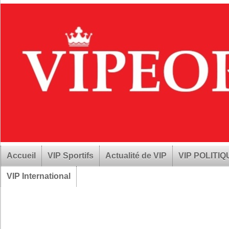
Accueil
VIP Sportifs
Actualité de VIP
VIP POLITI
VIP International