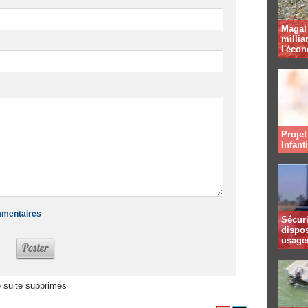
Magal 
millia
l'éco
Projet
Infant
ommentaires
Sécuri
dispos
usager
 suite supprimés