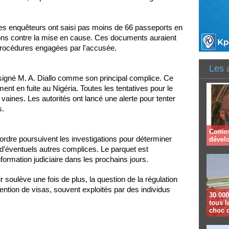
 les enquêteurs ont saisi pas moins de 66 passeports en
çons contre la mise en cause. Ces documents auraient
s procédures engagées par l'accusée.
Les 
ésigné M. A. Diallo comme son principal complice. Ce
ment en fuite au Nigéria. Toutes les tentatives pour le
 vaines. Les autorités ont lancé une alerte pour tenter
s.
Comme
l’ordre poursuivent les investigations pour déterminer
dével
r d’éventuels autres complices. Le parquet est
nformation judiciaire dans les prochains jours.
soulève une fois de plus, la question de la régulation
tention de visas, souvent exploités par des individus
30 000
tous l
choc 