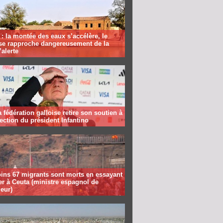
: la montée des eaux s’accélère, le
se rapproche dangereusement de la
’alerte
la fédération galloise retire son soutien à
lection du président Infantino
ins 67 migrants sont morts en essayant
er à Ceuta (ministre espagnol de
ieur)