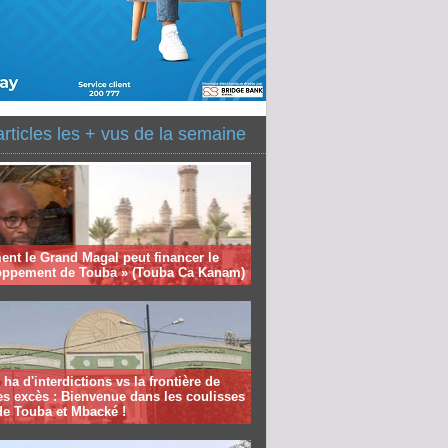
articles les + vus de la semaine
nt le Grand Magal peut financer le
oppement de Touba » (Touba Ca Kanam)
 ha d'interdictions vs la frontière de
es excès : Bienvenue dans les coulisses
de Touba et Mbacké !