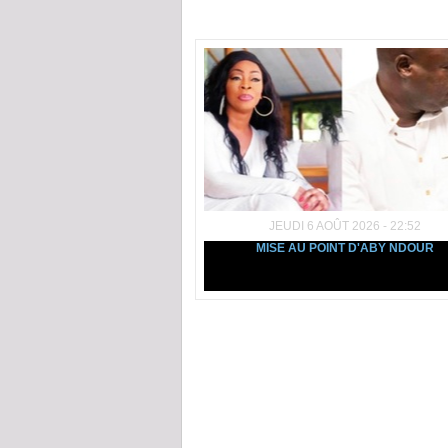
Dans la même rubrique :
JEUDI 6 AOÛT 2026 - 22:52
MISE AU POINT D'ABY NDOUR