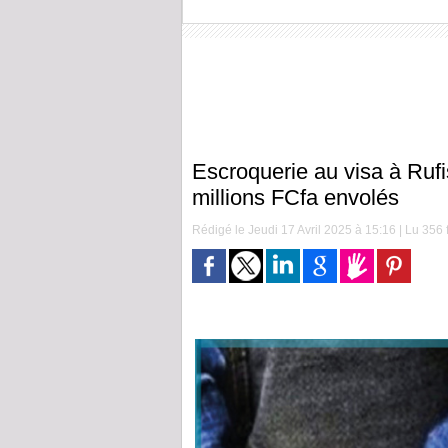
Escroquerie au visa à Rufi
millions FCfa envolés
Rédigé le Jeudi 17 Avril 2025 à 15:16 | Lu 356 f