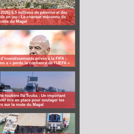
2026] 6,5 millions de pèlerins et des
rds en jeu : Le chantier méconnu de
nomie du Magal
 d’investissements privés à la FIFA :
ino a « perdu la confiance de l’UEFA »
té routière Ila Touba : Un important
itif mis en place pour soulager les
s sur la route du Magal