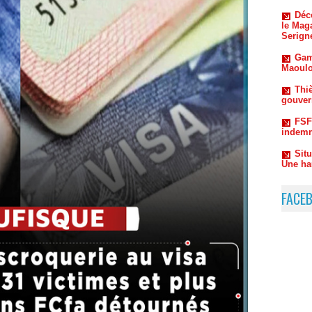
Gam
Maoulo
Thiè
gouvern
FSF
indemn
Sit
Une ha
FACE