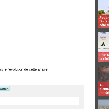
Podor 
Doué 
côte d
Fifa: 
la réé
re l’évolution de cette affaire.
Au mo
d’entr
l’Intér