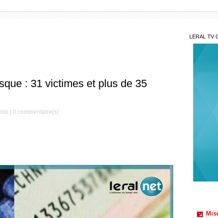
LERAL TV 
sque : 31 victimes et plus de 35
ois |
0
commentaire(s)
Mis
Décè
le Mag
Serign