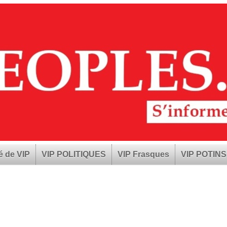
é de VIP
VIP POLITIQUES
VIP Frasques
VIP POTINS