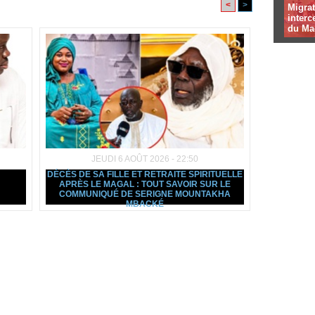
<
>
Migrat
interc
du Ma
JEUDI 6 AOÛT 2026 - 22:50
DÉCÈS DE SA FILLE ET RETRAITE SPIRITUELLE
APRÈS LE MAGAL : TOUT SAVOIR SUR LE
COMMUNIQUÉ DE SERIGNE MOUNTAKHA
MBACKÉ