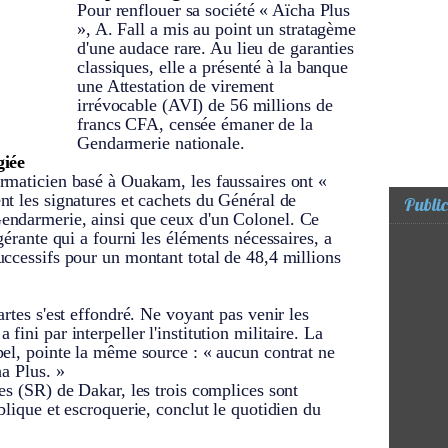
Pour renflouer sa société « Aïcha Plus
», A. Fall a mis au point un stratagème
d'une audace rare. Au lieu de garanties
classiques, elle a présenté à la banque
une Attestation de virement
irrévocable (AVI) de 56 millions de
francs CFA, censée émaner de la
Gendarmerie nationale.
giée
rmaticien basé à Ouakam, les faussaires ont «
t les signatures et cachets du Général de
Public
endarmerie, ainsi que ceux d'un Colonel. Ce
gérante qui a fourni les éléments nécessaires, a
ccessifs pour un montant total de 48,4 millions
rtes s'est effondré. Ne voyant pas venir les
ini par interpeller l'institution militaire. La
pel, pointe la même source : « aucun contrat ne
ha Plus. »
es (SR) de Dakar, les trois complices sont
blique et escroquerie, conclut le quotidien du