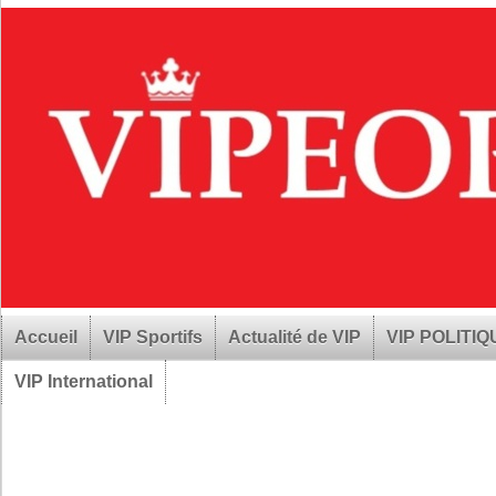
Accueil
VIP Sportifs
Actualité de VIP
VIP POLITI
VIP International