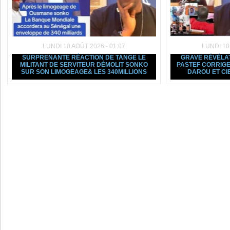
LUNDI 10 AOÛT 2026 - 01:07
LUNDI 10
SURPRENANTE RÉACTION DE TANGE LE
GRAVE RÉVÉLAT
MILITANT DE SERVITEUR DÉMOLIT SONKO
PASTEF CORRIG
SUR SON LIMOGEAGE& LES 340MILLIONS
DAROU ET CI