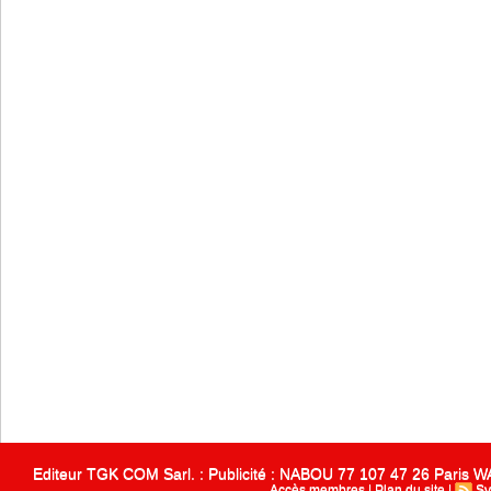
Editeur TGK COM Sarl. : Publicité : NABOU 77 107 47 26 Paris
Accès membres
|
Plan du site
|
Sy